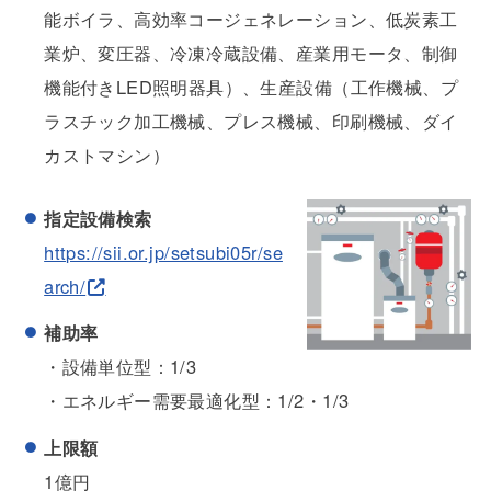
能ボイラ、高効率コージェネレーション、低炭素工
業炉、変圧器、冷凍冷蔵設備、産業用モータ、制御
機能付きLED照明器具）、生産設備（工作機械、プ
ラスチック加工機械、プレス機械、印刷機械、ダイ
カストマシン）
指定設備検索
https://sii.or.jp/setsubi05r/se
arch/
補助率
・設備単位型：1/3
・エネルギー需要最適化型：1/2・1/3
上限額
1億円