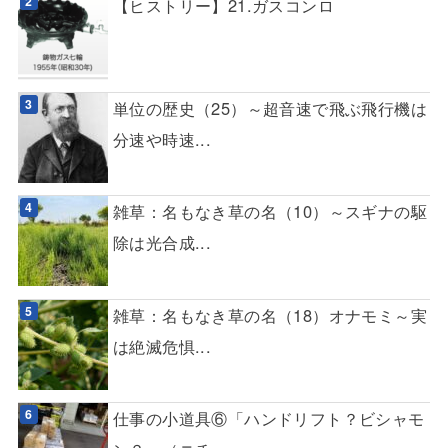
【ヒストリー】21.ガスコンロ
単位の歴史（25）～超音速で飛ぶ飛行機は
分速や時速...
雑草：名もなき草の名（10）～スギナの駆
除は光合成...
雑草：名もなき草の名（18）オナモミ～実
は絶滅危惧...
仕事の小道具⑥「ハンドリフト？ビシャモ