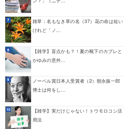
ン？」（ニチ...
雑草：名もなき草の名（37）花の命は短い
けれど「ノ...
【雑学】盲点かも？！夏の靴下のカブレと
かゆみの意外...
ノーベル賞日本人受賞者（2）朝永振一郎
博士は何をし...
【雑学】実だけじゃない！トウモロコシ活
用法