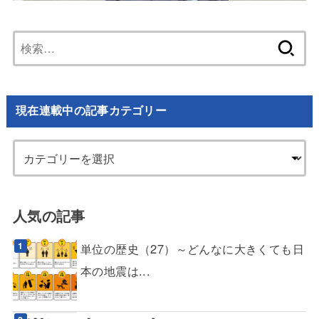
検
索:
現在連載中の記事カテゴリー
人気の記事
単位の歴史（27）～どんなに大きくても日
本の地震は...