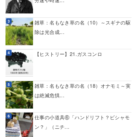
分速や時速...
雑草：名もなき草の名（10）～スギナの駆
除は光合成...
【ヒストリー】21.ガスコンロ
雑草：名もなき草の名（18）オナモミ～実
は絶滅危惧...
仕事の小道具⑥「ハンドリフト？ビシャモ
ン？」（ニチ...