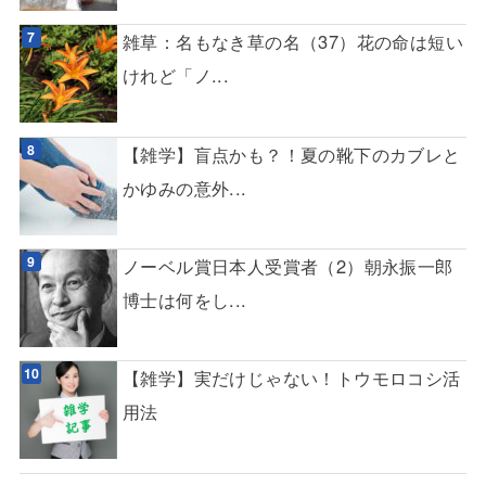
雑草：名もなき草の名（37）花の命は短い
けれど「ノ...
【雑学】盲点かも？！夏の靴下のカブレと
かゆみの意外...
ノーベル賞日本人受賞者（2）朝永振一郎
博士は何をし...
【雑学】実だけじゃない！トウモロコシ活
用法