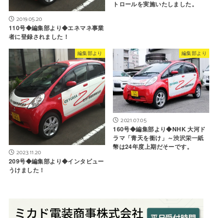
トロールを実施いたしました。
2019.05.20
110号◆編集部より◆エネマネ事業
者に登録されました！
編集部より
編集部より
2021.07.05
160号◆編集部より◆NHK 大河ド
ラマ「青天を衝け」～渋沢栄一紙
幣は24年度上期だそーです。
2023.11.20
209号◆編集部より◆インタビュー
うけました！