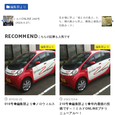
編集部より
生き物に学ぶ「省エネの達人」た
ミカドONLINE 260号
ち：蜂の巣から学ぶ、断熱と換気の
（2026.4.27）
仕組み（３）
RECOMMEND
編集部より
編集部より
2013.02.25
2023.12.04
016号◆編集部より◆ノロウィルス
210号◆編集部より◆年内最後の投
稿です～！ミカドONLINEプチリ
ニューアル〜！