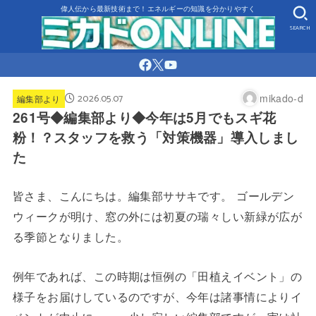
偉人伝から最新技術まで！エネルギーの知識を分かりやすく
SEARCH
2026.05.07
mikado-d
編集部より
261号◆編集部より◆今年は5月でもスギ花
粉！？スタッフを救う「対策機器」導入しまし
た
皆さま、こんにちは。編集部ササキです。 ゴールデン
ウィークが明け、窓の外には初夏の瑞々しい新緑が広が
る季節となりました。
例年であれば、この時期は恒例の「田植えイベント」の
様子をお届けしているのですが、今年は諸事情によりイ