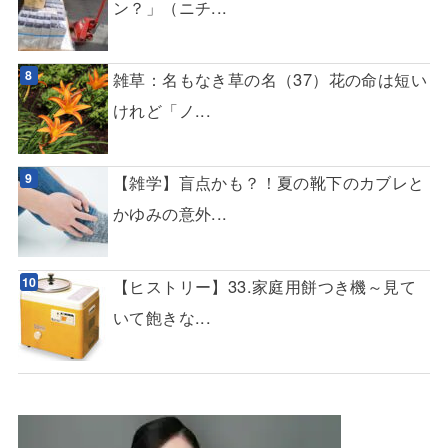
ン？」（ニチ...
雑草：名もなき草の名（37）花の命は短い
けれど「ノ...
【雑学】盲点かも？！夏の靴下のカブレと
かゆみの意外...
【ヒストリー】33.家庭用餅つき機～見て
いて飽きな...