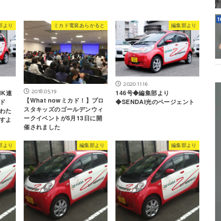
部より
ミカド電装あらかると
編集部より
2020.11.16
2018.05.19
HK連
146号◆編集部より
【What nowミカド！】プロ
ド
◆SENDAI光のページェント
スタキッズのゴールデンウィ
わた
ークイベントが5月13日に開
すよ
催されました
部より
編集部より
編集部より