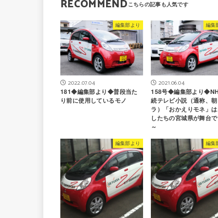
RECOMMEND
編集部より
編集
2022.07.04
2021.06.04
181◆編集部より◆普段当た
158号◆編集部より◆N
り前に使用しているモノ
続テレビ小説（通称、朝
ラ）「おかえりモネ」は
したちの宮城県が舞台で
～
編集部より
編集