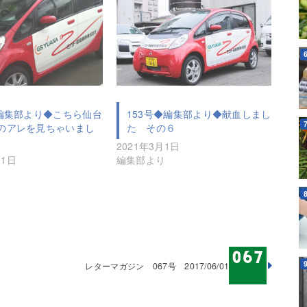
◆編集部より◆こちら仙台
153号◆編集部より◆献血しまし
のアレを見ちゃいまし
た その６
2021年3月1日
月1日
編集部より
レターマガジン 067号 2017/06/01