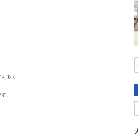
。
方も多く
です。
？