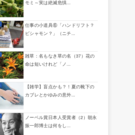
モミ～実は絶滅危惧...
仕事の小道具⑥「ハンドリフト？
ビシャモン？」（ニチ...
雑草：名もなき草の名（37）花の
命は短いけれど「ノ...
【雑学】盲点かも？！夏の靴下の
カブレとかゆみの意外...
ノーベル賞日本人受賞者（2）朝永
振一郎博士は何をし...