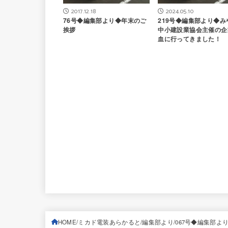
2017.12.18
2024.05.10
76号◆編集部より◆年末のご
219号◆編集部より◆み
挨拶
中小建設業協会主催の企
血に行ってきました！
HOME
ミカド電装あらかると
編集部より
067号◆編集部よ