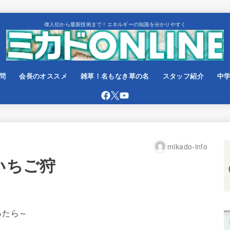
偉人伝から最新技術まで！エネルギーの知識を分かりやすく
問
会長のオススメ
雑草！名もなき草の名
スタッフ紹介
中
mikado-info
いちご狩
ったら～