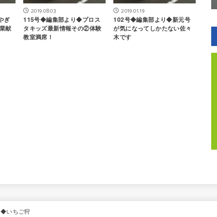
2019.08.03
2019.01.19
やぎ
115号◆編集部より◆プロス
102号◆編集部より◆新元号
業献
タキッズ最新情報その②体験
が気になってしかたない佐々
教室満席！
木です
り◆いちご狩