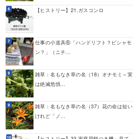
【ヒストリー】21.ガスコンロ
仕事の小道具⑥「ハンドリフト？ビシャモ
ン？」（ニチ...
雑草：名もなき草の名（18）オナモミ～実
は絶滅危惧...
雑草：名もなき草の名（37）花の命は短い
けれど「ノ...
【ヒストリー】33.家庭用餅つき機～見て