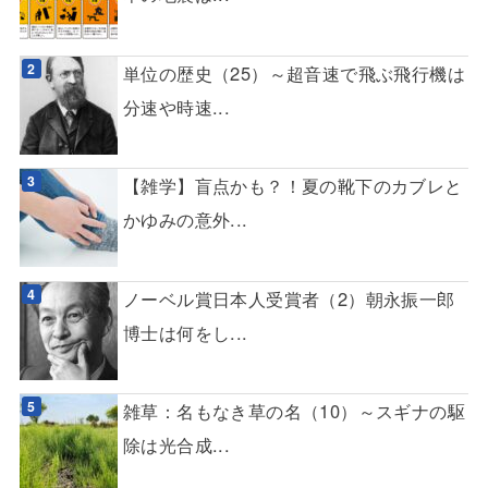
単位の歴史（25）～超音速で飛ぶ飛行機は
分速や時速...
【雑学】盲点かも？！夏の靴下のカブレと
かゆみの意外...
ノーベル賞日本人受賞者（2）朝永振一郎
博士は何をし...
雑草：名もなき草の名（10）～スギナの駆
除は光合成...