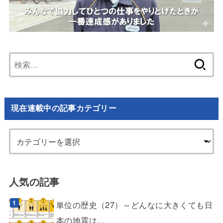
検
索:
現在連載中の記事カテゴリー
人気の記事
単位の歴史（27）～どんなに大きくても日
本の地震は...