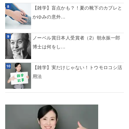
【雑学】盲点かも？！夏の靴下のカブレと
かゆみの意外...
ノーベル賞日本人受賞者（2）朝永振一郎
博士は何をし...
【雑学】実だけじゃない！トウモロコシ活
用法