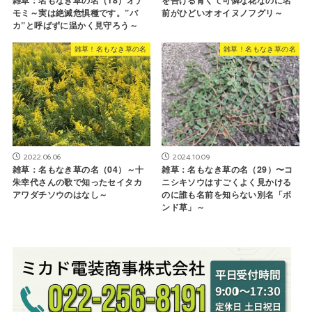
を告げる青くて可憐な花なのに名
モミ～実は絶滅危惧種です。”バ
前がひどいオオイヌノフグリ～
カ”と呼ばずに温かく見守ろう～
雑草！名もなき草の名
雑草！名もなき草の名
2022.06.06
2024.10.09
雑草：名もなき草の名（04）～十
雑草：名もなき草の名（29）〜コ
朱幸代さんの歌で知ったセイタカ
ニシキソウはすごくよく見かける
アワダチソウのはなし～
のに誰も名前を知らない別名「ボ
ンド草」～