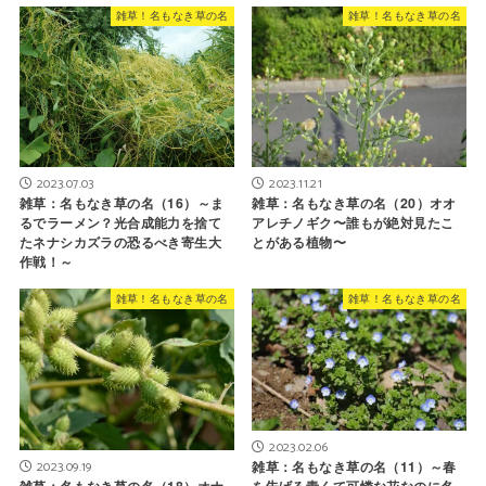
雑草！名もなき草の名
雑草！名もなき草の名
2023.07.03
2023.11.21
雑草：名もなき草の名（16）～ま
雑草：名もなき草の名（20）オオ
るでラーメン？光合成能力を捨て
アレチノギク〜誰もが絶対見たこ
たネナシカズラの恐るべき寄生大
とがある植物〜
作戦！～
雑草！名もなき草の名
雑草！名もなき草の名
2023.02.06
2023.09.19
雑草：名もなき草の名（11）～春
雑草：名もなき草の名（18）オナ