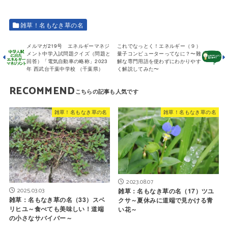
雑草！名もなき草の名
メルマガ219号 エネルギーマネジ
これでなっとく！エネルギー（９）
メント中学入試問題クイズ（問題と
量子コンピューターってなに？〜難
回答）「電気自動車の略称」2023
解な専門用語を使わずにわかりやす
年 西武台千葉中学校 （千葉県）
く解説してみた〜
RECOMMEND
雑草！名もなき草の名
雑草！名もなき草の名
2023.08.07
2025.03.03
雑草：名もなき草の名（17）ツユ
雑草：名もなき草の名（33）スベ
クサ～夏休みに道端で見かける青
リヒユ～食べても美味しい！道端
い花～
の小さなサバイバー～