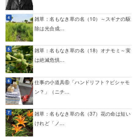
雑草：名もなき草の名（10）～スギナの駆
除は光合成...
雑草：名もなき草の名（18）オナモミ～実
は絶滅危惧...
仕事の小道具⑥「ハンドリフト？ビシャモ
ン？」（ニチ...
雑草：名もなき草の名（37）花の命は短い
けれど「ノ...