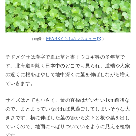
（画像：
EPARKくらしのレスキュー
）
チドメグサは漢字で血止草と書くウコギ科の多年草で
す。北海道を除く日本中のどこでも見られ、道端や人家
の近くに根をはやして地中深くに茎を伸ばしながら増え
ていきます。
サイズはとても小さく、葉の直径はだいたい1cm前後な
ので、まとまっていなければ見過ごしてしまいそうな大
きさです。横に伸ばした茎の節から次々と根や葉を出し
ていくので、地面にへばりついているように見える植物
です。