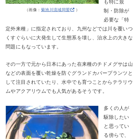
も特に規
（画像：
菊池川流域同盟
）
制・防除が
必要な「特
定外来種」に指定されており、九州などでは川を覆いつ
くすぐらいに大発生して生態系を壊し、治水上の大きな
問題にもなっています。
その一方で元から日本にあった在来種のチドメグサは山
などの表面を覆い乾燥を防ぐグランドカバープランツと
して注目されていたり、水中でも育つことからテラリウ
ムやアクアリウムでも人気があるそうです。
多くの人が
駆除したい
と思ってい
る傍らで、