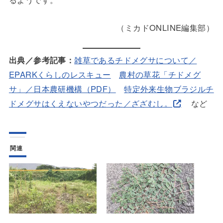
（ミカドONLINE編集部）
出典／参考記事：
雑草であるチドメグサについて／
EPARKくらしのレスキュー
農村の草花「チドメグ
サ」／日本農研機構（PDF）
特定外来生物ブラジルチ
ドメグサはくえないやつだった／ざざむし。
など
関連