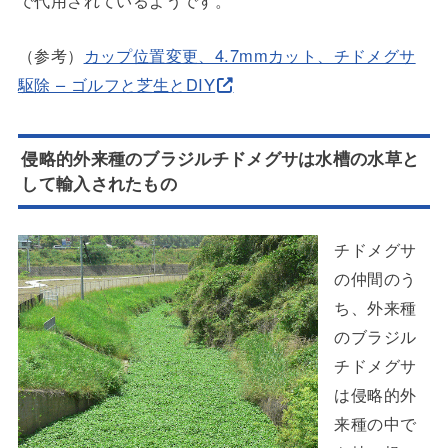
（参考）
カップ位置変更、4.7mmカット、チドメグサ
駆除 – ゴルフと芝生とDIY
侵略的外来種のブラジルチドメグサは水槽の水草と
して輸入されたもの
チドメグサ
の仲間のう
ち、外来種
のブラジル
チドメグサ
は侵略的外
来種の中で