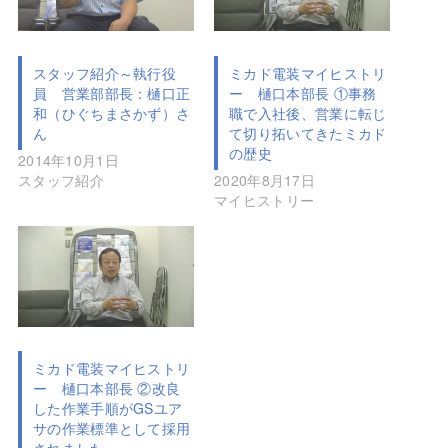
スタッフ紹介～執行役
ミカド電装マイヒストリ
員 営業部部長：樋口正
ー 樋口本部長 ①事務
和（ひぐちまさかず）さ
職で入社後、営業に転じ
ん
て切り拓いてきたミカド
の歴史
2014年10月1日
スタッフ紹介
2020年8月17日
マイヒストリー
ミカド電装マイヒストリ
ー 樋口本部長 ②改良
した作業手順がGSユア
サの作業標準として採用