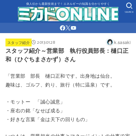
偉人伝から最新技術まで！エネルギーの知識を分かりやすく
SEARCH
2013.01.28
k.sasaki
スタッフ紹介
スタッフ紹介～営業部 執行役員部長：樋口正
和（ひぐちまさかず）さん
「営業部 部長 樋口正和です。出身地は仙台。
趣味は、ゴルフ、釣り、旅行（特に温泉）です。
・モットー 「誠心誠意」
・座右の銘「なせば成る」
・好きな言葉「金は天下の回りもの」
いつもは、営業担当の仕事とマネージメントの仕事で家