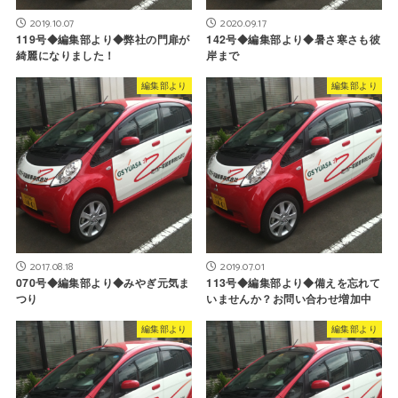
2019.10.07
2020.09.17
119号◆編集部より◆弊社の門扉が
142号◆編集部より◆暑さ寒さも彼
綺麗になりました！
岸まで
編集部より
編集部より
2017.08.18
2019.07.01
070号◆編集部より◆みやぎ元気ま
113号◆編集部より◆備えを忘れて
つり
いませんか？お問い合わせ増加中
編集部より
編集部より