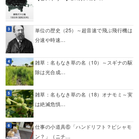
単位の歴史（25）～超音速で飛ぶ飛行機は
分速や時速...
雑草：名もなき草の名（10）～スギナの駆
除は光合成...
雑草：名もなき草の名（18）オナモミ～実
は絶滅危惧...
仕事の小道具⑥「ハンドリフト？ビシャモ
ン？」（ニチ...