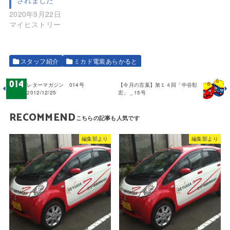
されました
2020年9月22日
マイヒストリー
スタッフ紹介
ミカド電装あらかると
レターマガジン 014号
【今月の言葉】第１４回「中谷彰
2012/12/25
宏」＿15号
RECOMMEND
編集部より
編集部より