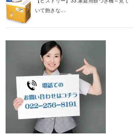
【ヒストリー】33.家庭用餅つき機～見て
いて飽きな...