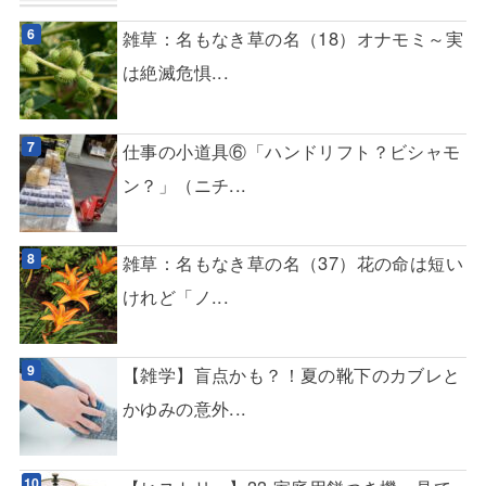
雑草：名もなき草の名（18）オナモミ～実
は絶滅危惧...
仕事の小道具⑥「ハンドリフト？ビシャモ
ン？」（ニチ...
雑草：名もなき草の名（37）花の命は短い
けれど「ノ...
【雑学】盲点かも？！夏の靴下のカブレと
かゆみの意外...