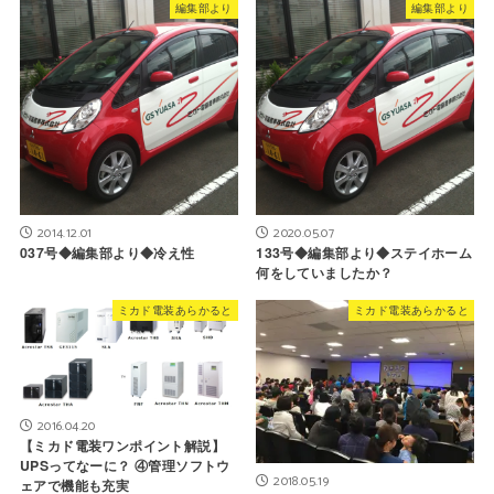
編集部より
編集部より
2014.12.01
2020.05.07
037号◆編集部より◆冷え性
133号◆編集部より◆ステイホーム
何をしていましたか？
ミカド電装あらかると
ミカド電装あらかると
2016.04.20
【ミカド電装ワンポイント解説】
UPSってなーに？ ④管理ソフトウ
2018.05.19
ェアで機能も充実