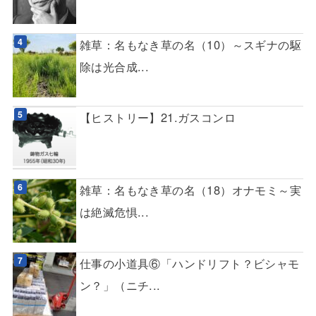
雑草：名もなき草の名（10）～スギナの駆
除は光合成...
【ヒストリー】21.ガスコンロ
雑草：名もなき草の名（18）オナモミ～実
は絶滅危惧...
仕事の小道具⑥「ハンドリフト？ビシャモ
ン？」（ニチ...