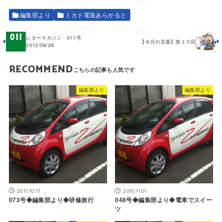
編集部より
ミカド電装あらかると
レターマガジン 011号
【今月の言葉】第１０回
2012/09/28
RECOMMEND
編集部より
編集部より
2017.10.17
2015.11.01
073号◆編集部より◆研修旅行
048号◆編集部より◆電車でスイー
ツ