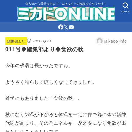
偉人伝から最新技術まで！エネルギーの知識を分かりやすく
SEARCH
2012.09.28
mikado-info
編集部より
011号◆編集部より◆食欲の秋
今年の残暑は長かったですね。
ようやく秋らしく涼しくなってきました。
雑学にもありました「食欲の秋」。
秋になり気温が下がると体温を一定に保つ為に体の新陳
代謝が高まり、その為エネルギーが必要になり食欲が出
るということらしいです。