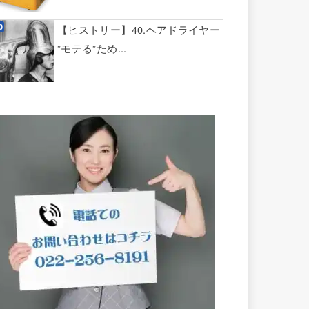
【ヒストリー】40.ヘアドライヤー
”モテる”ため...