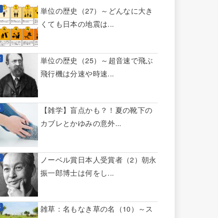
単位の歴史（27）～どんなに大き
くても日本の地震は...
単位の歴史（25）～超音速で飛ぶ
飛行機は分速や時速...
【雑学】盲点かも？！夏の靴下の
カブレとかゆみの意外...
ノーベル賞日本人受賞者（2）朝永
振一郎博士は何をし...
雑草：名もなき草の名（10）～ス