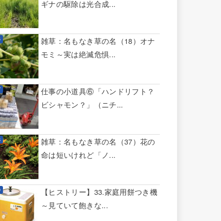
ギナの駆除は光合成...
雑草：名もなき草の名（18）オナ
モミ～実は絶滅危惧...
仕事の小道具⑥「ハンドリフト？
ビシャモン？」（ニチ...
雑草：名もなき草の名（37）花の
命は短いけれど「ノ...
【ヒストリー】33.家庭用餅つき機
～見ていて飽きな...