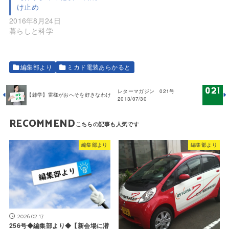
け止め
2016年8月24日
暮らしと科学
編集部より
ミカド電装あらかると
レターマガジン 021号
【雑学】雷様がおへそを好きなわけ
2013/07/30
RECOMMEND
編集部より
編集部より
2026.02.17
256号◆編集部より◆【新会場に潜