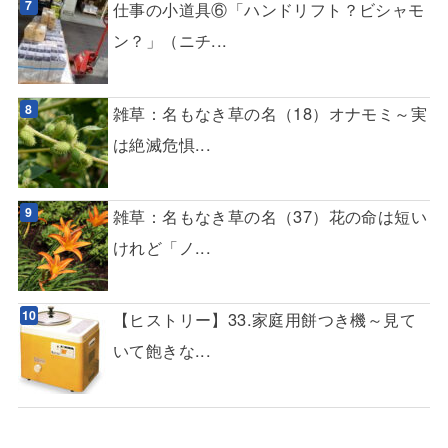
仕事の小道具⑥「ハンドリフト？ビシャモ
ン？」（ニチ...
雑草：名もなき草の名（18）オナモミ～実
は絶滅危惧...
雑草：名もなき草の名（37）花の命は短い
けれど「ノ...
【ヒストリー】33.家庭用餅つき機～見て
いて飽きな...