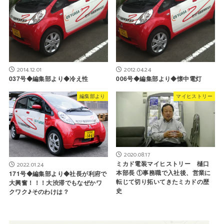
2014.12.01
2012.04.24
037号◆編集部より◆冷え性
006号◆編集部より◆懐中電灯
編集部より
マイヒストリー
2020.08.17
ミカド電装マイヒストリー 樋口
2022.01.24
本部長 ①事務職で入社後、営業に
171号◆編集部より◆社長が利府で
転じて切り拓いてきたミカドの歴
大興奮！！！大渋滞でもなぜかワ
史
クワク♪そのわけは？