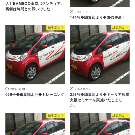
入】BAMBOO食堂ボランティア、
裏側は時間との戦いでした！
2020.10.15
144号◆編集部より◆SNS更新！
編集部より
編集部より
2016.07.01
2024.07.12
056号◆編集部より◆トレーニング
223号◆編集部より◆キャリア形成
支援セミナーを実施いたしまし
た。
編集部より
編集部より