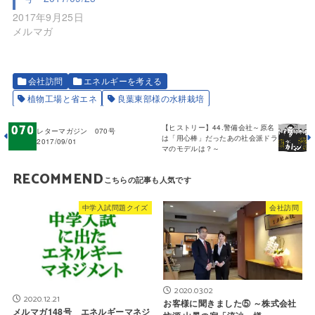
2017年9月25日
メルマガ
会社訪問
エネルギーを考える
植物工場と省エネ
良葉東部様の水耕栽培
【ヒストリー】44.警備会社～原名
レターマガジン 070号
は「用心棒」だったあの社会派ドラ
2017/09/01
マのモデルは？～
RECOMMEND
中学入試問題クイズ
会社訪問
2020.03.02
2020.12.21
お客様に聞きました⑤ ～株式会社
メルマガ148号 エネルギーマネジ