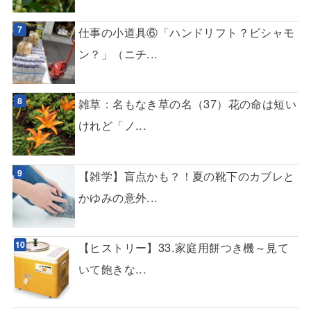
仕事の小道具⑥「ハンドリフト？ビシャモ
ン？」（ニチ...
雑草：名もなき草の名（37）花の命は短い
けれど「ノ...
【雑学】盲点かも？！夏の靴下のカブレと
かゆみの意外...
【ヒストリー】33.家庭用餅つき機～見て
いて飽きな...