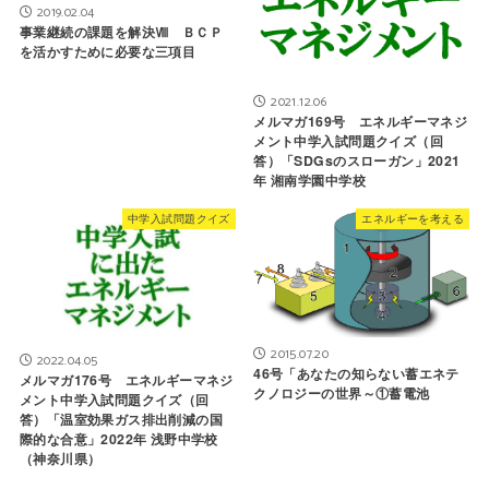
2019.02.04
事業継続の課題を解決Ⅷ ＢＣＰ
を活かすために必要な三項目
2021.12.06
メルマガ169号 エネルギーマネジ
メント中学入試問題クイズ（回
答）「SDGsのスローガン」2021
年 湘南学園中学校
中学入試問題クイズ
エネルギーを考える
2015.07.20
2022.04.05
46号「あなたの知らない蓄エネテ
メルマガ176号 エネルギーマネジ
クノロジーの世界～①蓄電池
メント中学入試問題クイズ（回
答）「温室効果ガス排出削減の国
際的な合意」2022年 浅野中学校
（神奈川県）