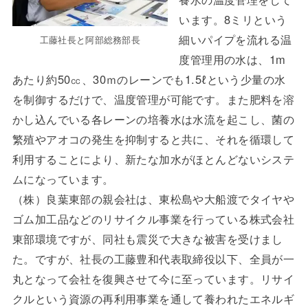
います。8ミリという
細いパイプを流れる温
工藤社長と阿部総務部長
度管理用の水は、1m
あたり約50㏄、30ｍのレーンでも1.5ℓという少量の水
を制御するだけで、温度管理が可能です。また肥料を溶
かし込んでいる各レーンの培養水は水流を起こし、菌の
繁殖やアオコの発生を抑制すると共に、それを循環して
利用することにより、新たな加水がほとんどないシステ
ムになっています。
（株）良葉東部の親会社は、東松島や大船渡でタイヤや
ゴム加工品などのリサイクル事業を行っている株式会社
東部環境ですが、同社も震災で大きな被害を受けまし
た。ですが、社長の工藤豊和代表取締役以下、全員が一
丸となって会社を復興させて今に至っています。リサイ
クルという資源の再利用事業を通して養われたエネルギ