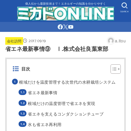
偉人伝から最新技術まで！エネルギーの知識を分かりやすく
SEARCH
2017.09.19
a.itou
会社訪問
省エネ最新事情⑨ Ⅰ.株式会社良葉東部
目次
根域だけを温度管理する次世代の水耕栽培システム
省エネ最新事情
根域だけの温度管理で省エネを実現
省エネを支えるコンダクションチューブ
水も省エネ再利用