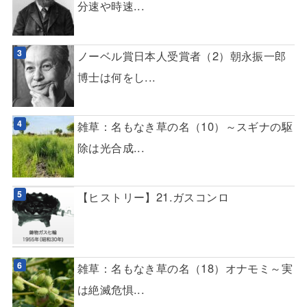
分速や時速...
ノーベル賞日本人受賞者（2）朝永振一郎
博士は何をし...
雑草：名もなき草の名（10）～スギナの駆
除は光合成...
【ヒストリー】21.ガスコンロ
雑草：名もなき草の名（18）オナモミ～実
は絶滅危惧...