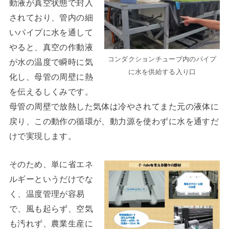
動液が真空状態で封入
されており、管内の細
いパイプに水を通して
やると、真空の作動液
コンダクションチューブ内のパイプ
が水の温度で瞬時に気
に水を供給する入り口
化し、母管の周壁に熱
を伝えるしくみです。
母管の周壁で放熱した気体は冷やされてまた元の液体に
戻り、この動作の循環が、動力源を使わずに水を通すだ
けで実現します。
そのため、単に省エネ
ルギーというだけでな
く、温度管理が容易
で、風も起らず、空気
も汚れず、農業生産に