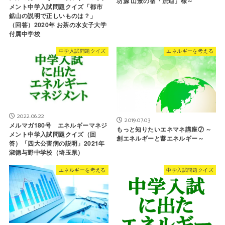
坊源 山景の宿「流辿」様～
メント中学入試問題クイズ「都市
鉱山の説明で正しいものは？」
（回答）2020年 お茶の水女子大学
付属中学校
中学入試問題クイズ
エネルギーを考える
2022.06.22
2019.07.03
メルマガ180号 エネルギーマネジ
もっと知りたいエネマネ講座⑦ ～
メント中学入試問題クイズ（回
創エネルギーと蓄エネルギー～
答）「四大公害病の説明」2021年
淑徳与野中学校（埼玉県）
エネルギーを考える
中学入試問題クイズ