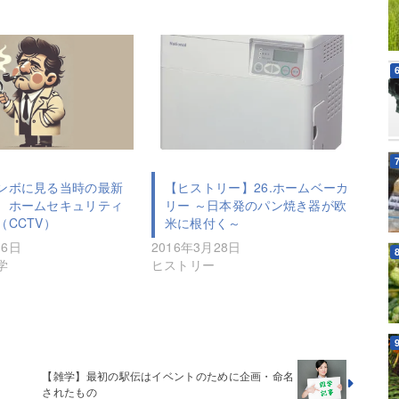
ンボに見る当時の最新
【ヒストリー】26.ホームベーカ
）ホームセキュリティ
リー ～日本発のパン焼き器が欧
（CCTV）
米に根付く～
月6日
2016年3月28日
学
ヒストリー
【雑学】最初の駅伝はイベントのために企画・命名
されたもの