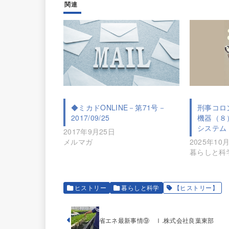
関連
◆ミカドONLINE－第71号－
刑事コロ
2017/09/25
機器（８
システム
2017年9月25日
メルマガ
2025年10
暮らしと科
ヒストリー
暮らしと科学
【ヒストリー】
省エネ最新事情⑨ Ⅰ.株式会社良葉東部