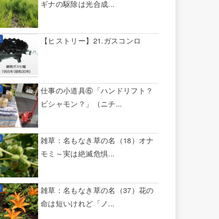
ギナの駆除は光合成...
【ヒストリー】21.ガスコンロ
仕事の小道具⑥「ハンドリフト？
ビシャモン？」（ニチ...
雑草：名もなき草の名（18）オナ
モミ～実は絶滅危惧...
雑草：名もなき草の名（37）花の
命は短いけれど「ノ...