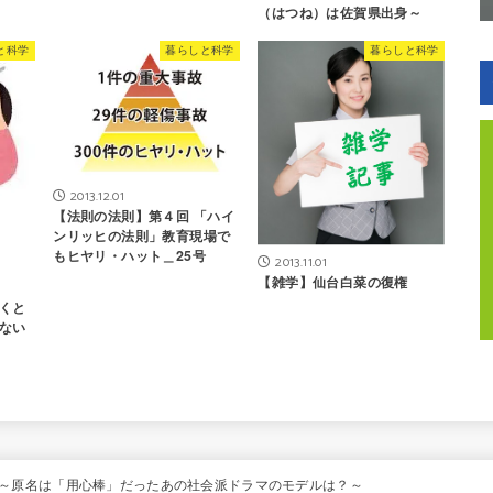
（はつね）は佐賀県出身～
と科学
暮らしと科学
暮らしと科学
2013.12.01
【法則の法則】第４回 「ハイ
ンリッヒの法則」教育現場で
もヒヤリ・ハット＿25号
2013.11.01
【雑学】仙台白菜の復権
くと
ない
会社～原名は「用心棒」だったあの社会派ドラマのモデルは？～