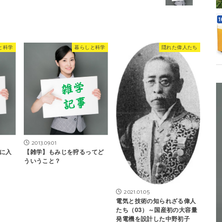
と科学
暮らしと科学
隠れた偉人たち
2013.09.01
に入
【雑学】もみじを狩るってど
ういうこと？
2021.01.05
電気と技術の知られざる偉人
たち（03）～国産初の大容量
発電機を設計した中野初子