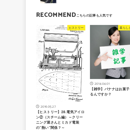
RECOMMEND
ヒストリー
暮らし
2014.04.01
【雑学】バナナはお菓子
るんですか？
2016.05.27
【ヒストリー】28.電気アイロ
ン②（スチーム編）～クリー
ニング屋さんとミカド電装
の”熱い”関係？～