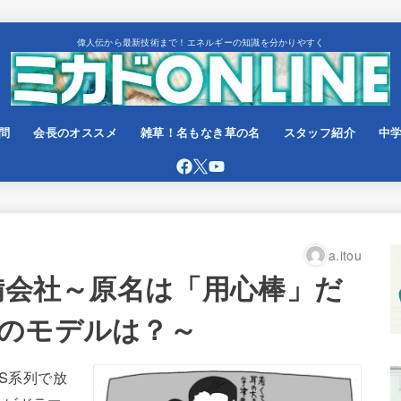
偉人伝から最新技術まで！エネルギーの知識を分かりやすく
問
会長のオススメ
雑草！名もなき草の名
スタッフ紹介
中
a.itou
警備会社～原名は「用心棒」だ
のモデルは？～
BS系列で放