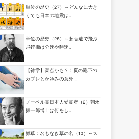
単位の歴史（27）～どんなに大き
くても日本の地震は...
単位の歴史（25）～超音速で飛ぶ
飛行機は分速や時速...
【雑学】盲点かも？！夏の靴下の
カブレとかゆみの意外...
ノーベル賞日本人受賞者（2）朝永
振一郎博士は何をし...
雑草：名もなき草の名（10）～ス