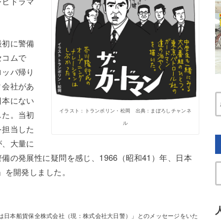
レビドラマ
最初に警備
セコムで
ロッパ帰り
ィ会社があ
日本にない
イラスト：トランポリン・松岡 出典：まぼろしチャンネ
した。当初
ル
を担当した
が、大量に
備の発展性に疑問を感じ、1966（昭和41）年、日本
」を開発しました。
は日本船貨保全株式会社（現：株式会社大日警）」とのメッセージをいた