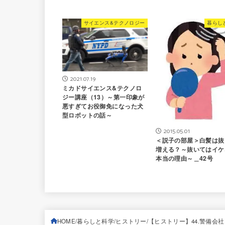
サイエンス&テクノロジー
暮らし
2021.07.19
ミカドサイエンス&テクノロ
ジー講座（13）～第一印象が
悪すぎてお役御免になった犬
型ロボットの話～
2015.05.01
＜説子の部屋＞白髪は抜
増える？～抜いてはイケ
本当の理由～＿42号
HOME
暮らしと科学
ヒストリー
【ヒストリー】44.警備