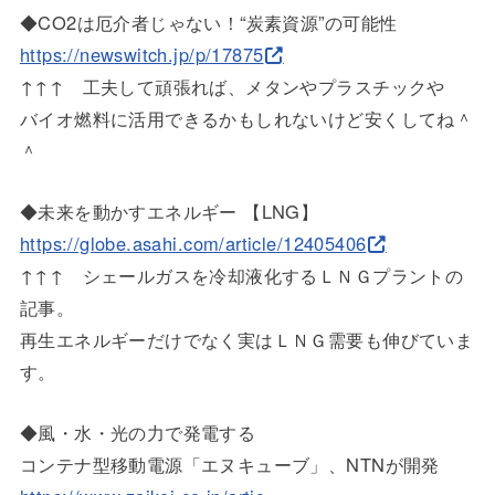
◆CO2は厄介者じゃない！“炭素資源”の可能性
https://newswitch.jp/p/17875
↑↑↑ 工夫して頑張れば、メタンやプラスチックや
バイオ燃料に活用できるかもしれないけど安くしてね＾
＾
◆未来を動かすエネルギー 【LNG】
https://globe.asahi.com/articl
e/12405406
↑↑↑ シェールガスを冷却液化するＬＮＧプラントの
記事。
再生エネルギーだけでなく実はＬＮＧ需要も伸びていま
す。
◆風・水・光の力で発電する
コンテナ型移動電源「エヌキューブ」、NTNが開発