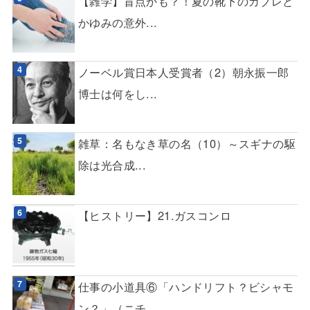
【雑学】盲点かも？！夏の靴下のカブレと
かゆみの意外...
ノーベル賞日本人受賞者（2）朝永振一郎
博士は何をし...
雑草：名もなき草の名（10）～スギナの駆
除は光合成...
【ヒストリー】21.ガスコンロ
仕事の小道具⑥「ハンドリフト？ビシャモ
ン？」（ニチ...