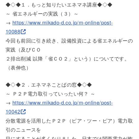
◆◇◆１．もっと知りたいエネマネ講座◆◇◆
～ 省エネルギーの実践（３）～
→
https://www.mikado-d.co.jp/m-o
nline/post-
10088
今回も前回に引き続き、設備投資による省エネルギーの
実践（及び
ＣＯ
２排出削減 以降「省ＣＯ２」という）についてです。
（表伸也）
◆◇◆２．エネマネことばの窓◆◇◆
～ Ｐ２Ｐ電力取引っていったい何？ ～
→
https://www.mikado-d.co.jp/m-o
nline/post-
10042
分散電源を活用したＰ２Ｐ（ピア・ツー・ピア）電力取
引のニュー
スを
目にすることが多くなりました。日本では関西電力が昨