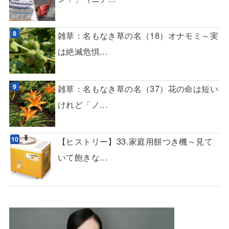
雑草：名もなき草の名（18）オナモミ～実
は絶滅危惧...
雑草：名もなき草の名（37）花の命は短い
けれど「ノ...
【ヒストリー】33.家庭用餅つき機～見て
いて飽きな...