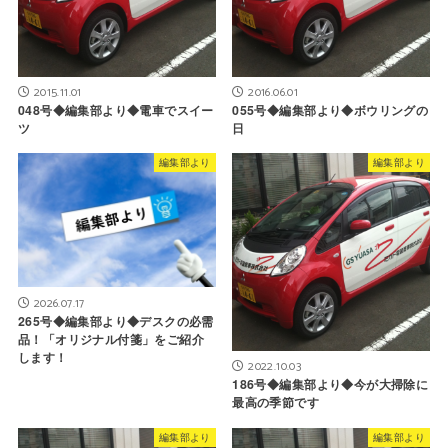
2015.11.01
2016.06.01
048号◆編集部より◆電車でスイー
055号◆編集部より◆ボウリングの
ツ
日
編集部より
編集部より
2026.07.17
265号◆編集部より◆デスクの必需
品！「オリジナル付箋」をご紹介
します！
2022.10.03
186号◆編集部より◆今が大掃除に
最高の季節です
編集部より
編集部より