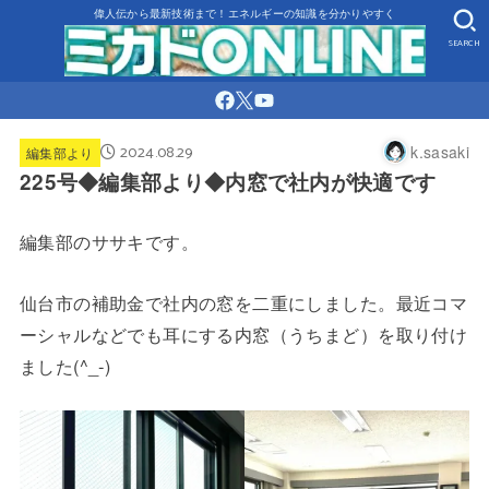
偉人伝から最新技術まで！エネルギーの知識を分かりやすく
SEARCH
2024.08.29
k.sasaki
編集部より
225号◆編集部より◆内窓で社内が快適です
編集部のササキです。
仙台市の補助金で社内の窓を二重にしました。最近コマ
ーシャルなどでも耳にする内窓（うちまど）を取り付け
ました(^_-)