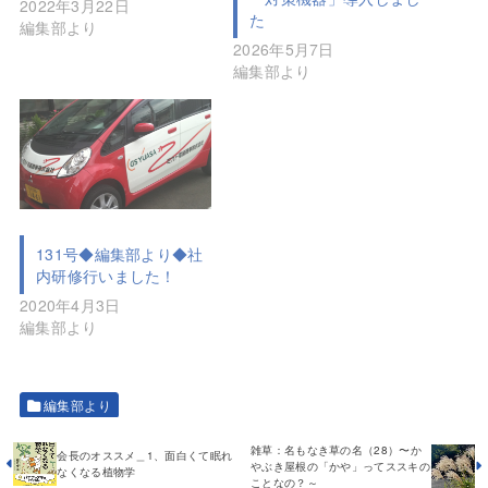
2022年3月22日
た
編集部より
2026年5月7日
編集部より
131号◆編集部より◆社
内研修行いました！
2020年4月3日
編集部より
編集部より
雑草：名もなき草の名（28）〜か
会長のオススメ＿1、面白くて眠れ
やぶき屋根の「かや」ってススキの
なくなる植物学
ことなの？～