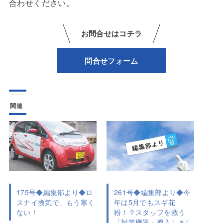
合わせください。
お問合せはコチラ
問合せフォーム
関連
175号◆編集部より◆ロ
261号◆編集部より◆今
スナイ換気で、もう寒く
年は5月でもスギ花
ない！
粉！？スタッフを救う
「対策機器」導入しまし