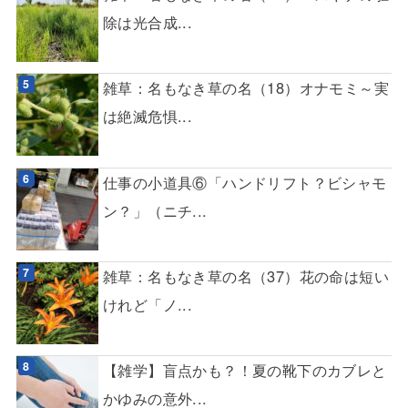
除は光合成...
雑草：名もなき草の名（18）オナモミ～実
は絶滅危惧...
仕事の小道具⑥「ハンドリフト？ビシャモ
ン？」（ニチ...
雑草：名もなき草の名（37）花の命は短い
けれど「ノ...
【雑学】盲点かも？！夏の靴下のカブレと
かゆみの意外...