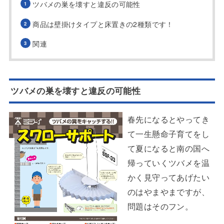
ツバメの巣を壊すと違反の可能性
商品は壁掛けタイプと床置きの2種類です！
関連
ツバメの巣を壊すと違反の可能性
春先になるとやってき
て一生懸命子育てをし
て夏になると南の国へ
帰っていくツバメを温
かく見守ってあげたい
のはやまやまですが、
問題はそのフン。