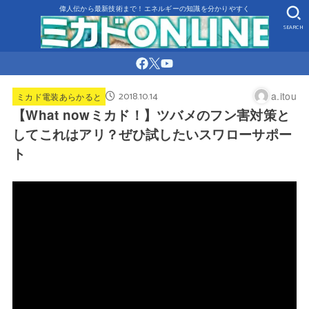
偉人伝から最新技術まで！エネルギーの知識を分かりやすく
SEARCH
2018.10.14
a.itou
ミカド電装あらかると
【What nowミカド！】ツバメのフン害対策と
してこれはアリ？ぜひ試したいスワローサポー
ト