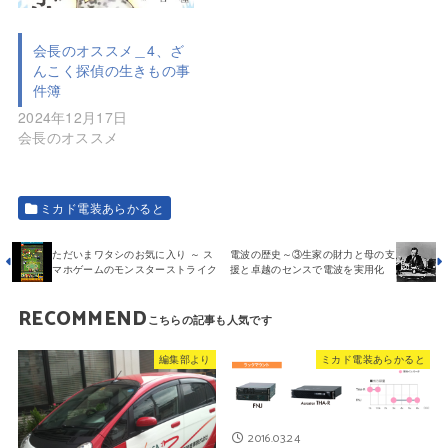
会長のオススメ＿4、ざ
んこく探偵の生きもの事
件簿
2024年12月17日
会長のオススメ
ミカド電装あらかると
ただいまワタシのお気に入り ～ ス
電波の歴史～③生家の財力と母の支
マホゲームのモンスターストライク
援と卓越のセンスで電波を実用化
RECOMMEND
編集部より
ミカド電装あらかると
2016.03.24