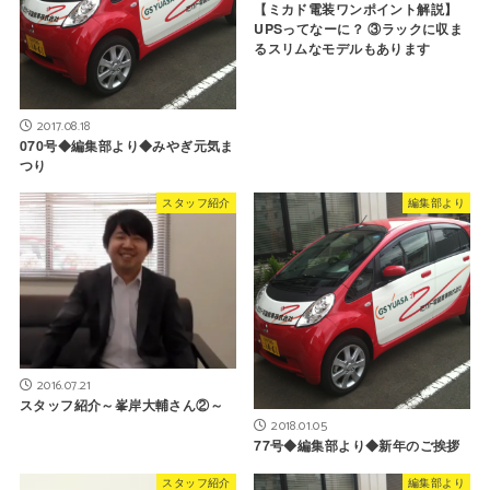
【ミカド電装ワンポイント解説】
UPSってなーに？ ③ラックに収ま
るスリムなモデルもあります
2017.08.18
070号◆編集部より◆みやぎ元気ま
つり
スタッフ紹介
編集部より
2016.07.21
スタッフ紹介～峯岸大輔さん②～
2018.01.05
77号◆編集部より◆新年のご挨拶
スタッフ紹介
編集部より