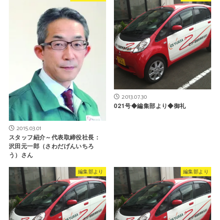
2013.07.30
021号◆編集部より◆御礼
2015.03.01
スタッフ紹介～代表取締役社長：
沢田元一郎（さわだげんいちろ
う）さん
編集部より
編集部より