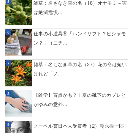
雑草：名もなき草の名（18）オナモミ～実
は絶滅危惧...
仕事の小道具⑥「ハンドリフト？ビシャモ
ン？」（ニチ...
雑草：名もなき草の名（37）花の命は短い
けれど「ノ...
【雑学】盲点かも？！夏の靴下のカブレと
かゆみの意外...
ノーベル賞日本人受賞者（2）朝永振一郎