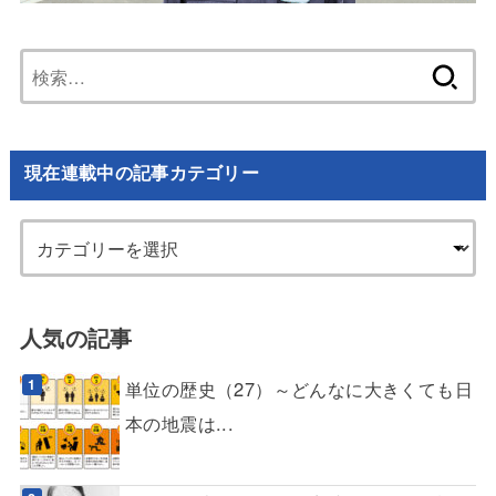
検
索:
現在連載中の記事カテゴリー
人気の記事
単位の歴史（27）～どんなに大きくても日
本の地震は...