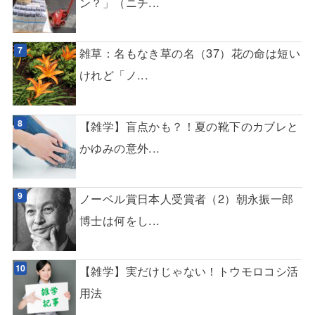
ン？」（ニチ...
雑草：名もなき草の名（37）花の命は短い
けれど「ノ...
【雑学】盲点かも？！夏の靴下のカブレと
かゆみの意外...
ノーベル賞日本人受賞者（2）朝永振一郎
博士は何をし...
【雑学】実だけじゃない！トウモロコシ活
用法