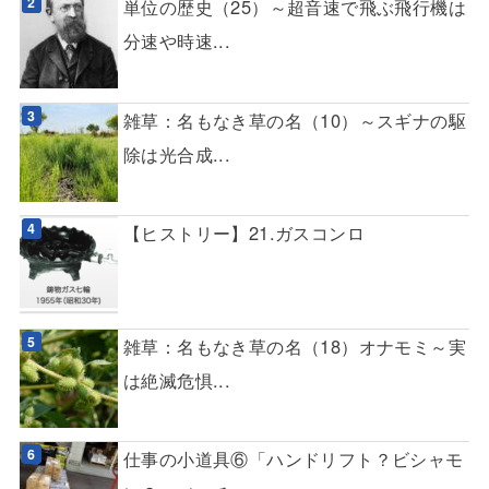
単位の歴史（25）～超音速で飛ぶ飛行機は
分速や時速...
雑草：名もなき草の名（10）～スギナの駆
除は光合成...
【ヒストリー】21.ガスコンロ
雑草：名もなき草の名（18）オナモミ～実
は絶滅危惧...
仕事の小道具⑥「ハンドリフト？ビシャモ