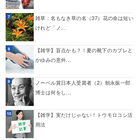
雑草：名もなき草の名（37）花の命は短い
けれど「ノ...
【雑学】盲点かも？！夏の靴下のカブレと
かゆみの意外...
ノーベル賞日本人受賞者（2）朝永振一郎
博士は何をし...
【雑学】実だけじゃない！トウモロコシ活
用法