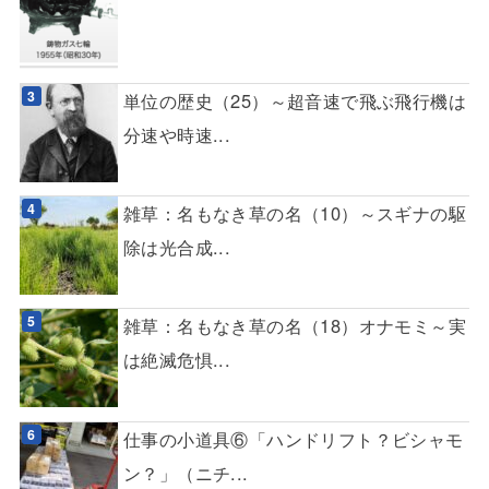
単位の歴史（25）～超音速で飛ぶ飛行機は
分速や時速...
雑草：名もなき草の名（10）～スギナの駆
除は光合成...
雑草：名もなき草の名（18）オナモミ～実
は絶滅危惧...
仕事の小道具⑥「ハンドリフト？ビシャモ
ン？」（ニチ...