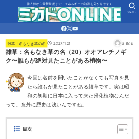
偉人伝から最新技術まで！エネルギーの知識を分かりやすく
SEARCH
2023.11.21
a.itou
雑草！名もなき草の名
雑草：名もなき草の名（20）オオアレチノギ
ク〜誰もが絶対見たことがある植物〜
今回は名前を聞いたことがなくても写真を見
たら誰もが見たことがある雑草です。実は昭
和の初期に日本に入って来た帰化植物なんだ
って。意外に歴史は浅いんですね。
目次