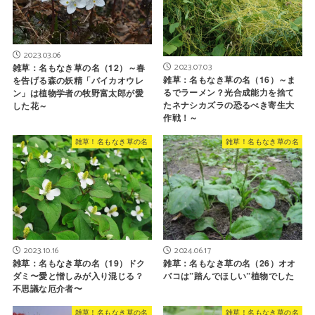
2023.03.06
2023.07.03
雑草：名もなき草の名（12）～春
雑草：名もなき草の名（16）～ま
を告げる森の妖精「バイカオウレ
るでラーメン？光合成能力を捨て
ン」は植物学者の牧野富太郎が愛
たネナシカズラの恐るべき寄生大
した花～
作戦！～
雑草！名もなき草の名
雑草！名もなき草の名
2023.10.16
2024.06.17
雑草：名もなき草の名（19）ドク
雑草：名もなき草の名（26）オオ
ダミ〜愛と憎しみが入り混じる？
バコは”踏んでほしい”植物でした
不思議な厄介者〜
雑草！名もなき草の名
雑草！名もなき草の名