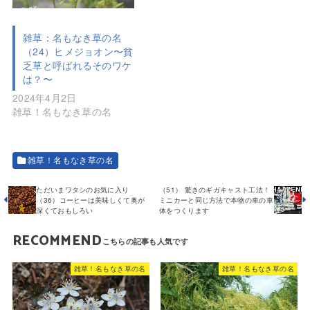
雑草：名もなき草の名
（24）ヒメジョオン〜貧
乏草と呼ばれるそのワケ
は？〜
2024年4月2日
雑草！名もなき草の名
雑草！名もなき草の名
ただいまワタシのお気に入り
（51） 驚きのギガキャスト工法！
（36）コーヒーは美味しくて奥が
ミニカーと同じ方法で本物の車の車
深くておもしろい
体をつくります
RECOMMEND
雑草！名もなき草の名
雑草！名もなき草の名