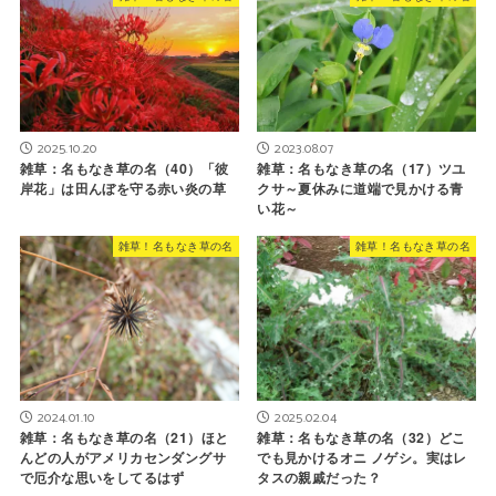
2023.08.07
2025.10.20
雑草：名もなき草の名（17）ツユ
雑草：名もなき草の名（40）「彼
クサ～夏休みに道端で見かける青
岸花」は田んぼを守る赤い炎の草
い花～
雑草！名もなき草の名
雑草！名もなき草の名
2024.01.10
2025.02.04
雑草：名もなき草の名（21）ほと
雑草：名もなき草の名（32）どこ
んどの人がアメリカセンダングサ
でも見かけるオニ ノゲシ。実はレ
で厄介な思いをしてるはず
タスの親戚だった？