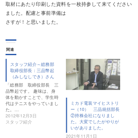
取材にあたり印刷した資料を一枚持参して来てください
ました。配慮と事前準備は
さすが！と思いました。
関連
スタッフ紹介～総務部
取締役部長：三品幣起
（みしなしでき）さん
「総務部 取締役部長 三
品幣起です。 趣味は、身
体を動かすことで、学生時
ミカド電装マイヒストリ
代はテニスをやっていまし
ー（10） 三品統括部長
た。…
②持株会社になりまし
2012年12月3日
た。大変でしたがやりが
スタッフ紹介
いがありました。
2021年11月1日