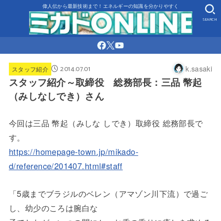
偉人伝から最新技術まで！エネルギーの知識を分かりやすく
SEARCH
2014.07.01
k.sasaki
スタッフ紹介
スタッフ紹介～取締役 総務部長：三品 幣起
（みしなしでき）さん
今回は三品 幣起（みしな しでき）取締役 総務部長で
す。
https://homepage-town.jp/mikado-
d/reference/201407.html#staff
「5歳までブラジルのベレン（アマゾン川下流）で過ご
し、幼少のころは腕白な