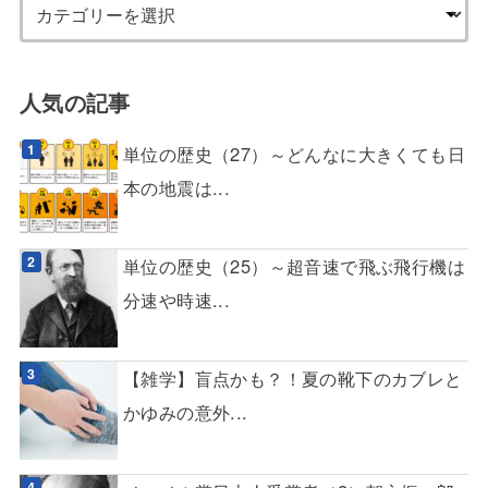
人気の記事
単位の歴史（27）～どんなに大きくても日
本の地震は...
単位の歴史（25）～超音速で飛ぶ飛行機は
分速や時速...
【雑学】盲点かも？！夏の靴下のカブレと
かゆみの意外...