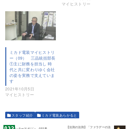
マイヒストリー
ミカド電装マイヒストリ
ー（09） 三品統括部長
①主に財務を担当し 時
代と共に変わりゆく会社
の姿を実務で支えていま
す
2021年10月5日
マイヒストリー
スタッフ紹介
ミカド電装あらかると
【法則の法則】「ファラデーの法
レターマガジン 032号