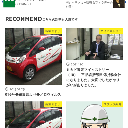
則」～サッカー観戦もファラデーの
2014/07/01
お蔭～
RECOMMEND
編集部より
マイヒストリー
2021.11.01
ミカド電装マイヒストリー
（10） 三品統括部長 ②持株会社
になりました。大変でしたがやり
がいがありました。
2013.02.25
016号◆編集部より◆ノロウィルス
編集部より
スタッフ紹介