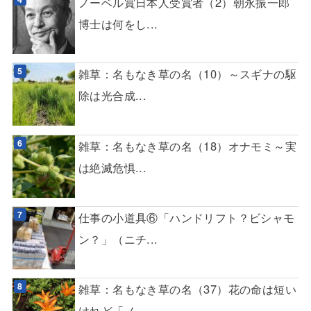
ノーベル賞日本人受賞者（2）朝永振一郎
博士は何をし...
雑草：名もなき草の名（10）～スギナの駆
除は光合成...
雑草：名もなき草の名（18）オナモミ～実
は絶滅危惧...
仕事の小道具⑥「ハンドリフト？ビシャモ
ン？」（ニチ...
雑草：名もなき草の名（37）花の命は短い
けれど「ノ...