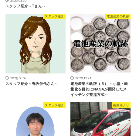
2023.03.20
スタッフ紹介～Tさん～
スタッフ紹介
電池産業の軌跡
2025.06.16
2020.12.21
スタッフ紹介～野坂佳代さん～
電池産業の軌跡（５） ～小型・軽
量化を目的にNASAが開発したス
イッチング整流方式～
スタッフ紹介
編集部より