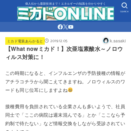
偉人伝から最新技術まで！エネルギーの知識を分かりやすく
SEARCH
2019.12.05
k.sasaki
ミカド電装あらかると
【What nowミカド！】次亜塩素酸水～ノロウ
ィルス対策に！
この時期になると、インフルエンザの予防接種の情報が
アチラコチラから聞こえてきますね。ノロウィルスのワ
ードも同じ位耳にしますよね
接種費用を負担されている企業さんも多いようで、社員
同士で「ここの病院は週末混んでる」とか「ここなら予
約制で待たない」など情報交換をしながら受診されてい