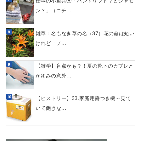
仕事の小道具⑥「ハンドリフト？ビシャモ
ン？」（ニチ...
雑草：名もなき草の名（37）花の命は短い
けれど「ノ...
【雑学】盲点かも？！夏の靴下のカブレと
かゆみの意外...
【ヒストリー】33.家庭用餅つき機～見て
いて飽きな...