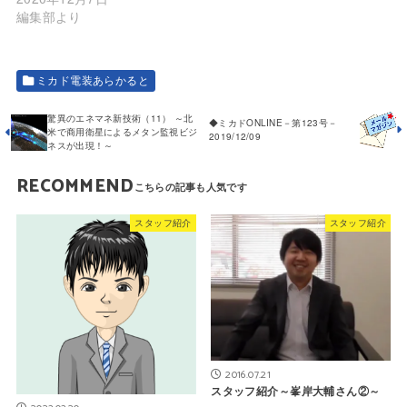
編集部より
ミカド電装あらかると
驚異のエネマネ新技術（11） ～北
◆ミカドONLINE－第123号－
米で商用衛星によるメタン監視ビジ
2019/12/09
ネスが出現！～
RECOMMEND
スタッフ紹介
スタッフ紹介
2016.07.21
スタッフ紹介～峯岸大輔さん②～