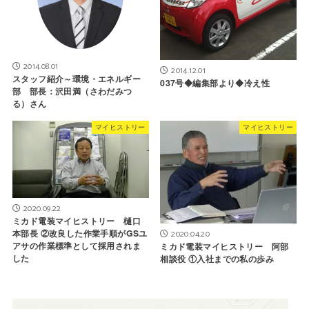
2014.08.01
2014.12.01
スタッフ紹介～環境・エネルギー
037号◆編集部より◆冷え性
部 部長：沢田満（さわだみつ
る）さん
マイヒストリー
マイヒストリー
2020.09.22
ミカド電装マイヒストリー 樋口
本部長 ②改良した作業手順がGSユ
2020.04.20
アサの作業標準として採用されま
ミカド電装マイヒストリー 阿部
した
相談役 ①入社までの私の歩み