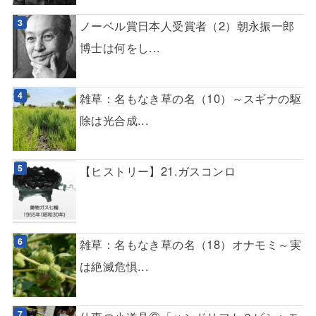
ノーベル賞日本人受賞者（2）朝永振一郎
博士は何をし...
雑草：名もなき草の名（10）～スギナの駆
除は光合成...
【ヒストリー】21.ガスコンロ
雑草：名もなき草の名（18）オナモミ～実
は絶滅危惧...