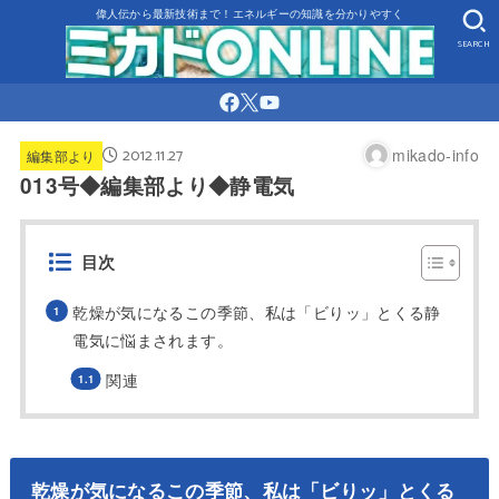
偉人伝から最新技術まで！エネルギーの知識を分かりやすく
SEARCH
2012.11.27
mikado-info
編集部より
013号◆編集部より◆静電気
目次
乾燥が気になるこの季節、私は「ビりッ」とくる静
電気に悩まされます。
関連
乾燥が気になるこの季節、私は「ビりッ」とくる