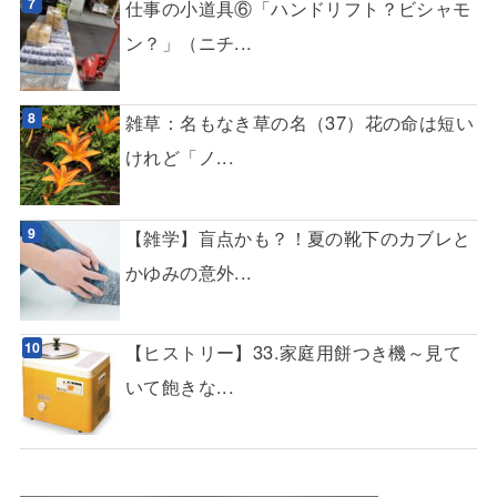
仕事の小道具⑥「ハンドリフト？ビシャモ
ン？」（ニチ...
雑草：名もなき草の名（37）花の命は短い
けれど「ノ...
【雑学】盲点かも？！夏の靴下のカブレと
かゆみの意外...
【ヒストリー】33.家庭用餅つき機～見て
いて飽きな...