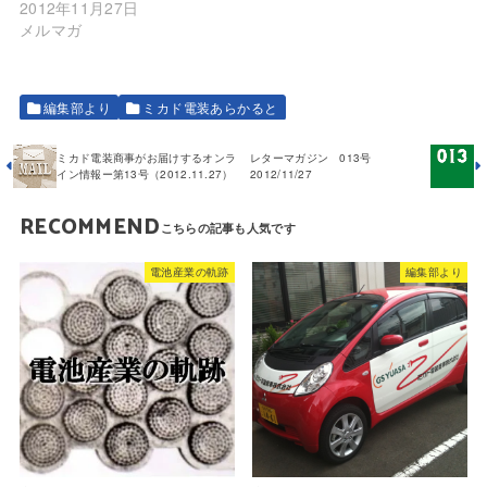
2012年11月27日
メルマガ
編集部より
ミカド電装あらかると
ミカド電装商事がお届けするオンラ
レターマガジン 013号
イン情報ー第13号（2012.11.27）
2012/11/27
RECOMMEND
電池産業の軌跡
編集部より