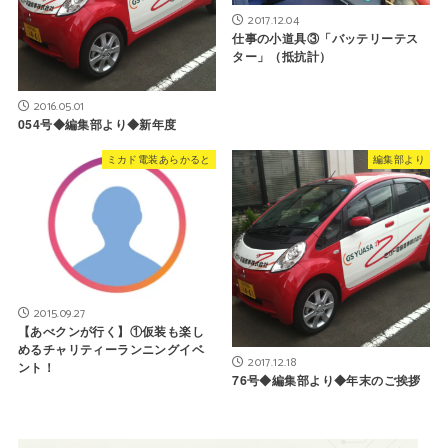
2017.12.04
仕事の小道具③「バッテリーテス
ター」（抵抗計）
2016.05.01
054号◆編集部より◆新年度
ミカド電装あらかると
編集部より
2015.09.27
【あべクンが行く】①仮装も楽し
めるチャリティーランニングイベ
2017.12.18
ント！
76号◆編集部より◆年末のご挨拶