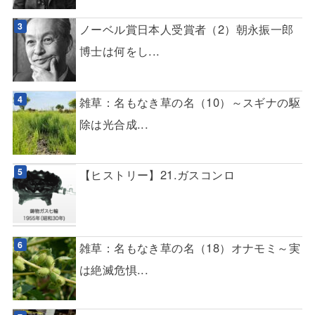
ノーベル賞日本人受賞者（2）朝永振一郎
博士は何をし...
雑草：名もなき草の名（10）～スギナの駆
除は光合成...
【ヒストリー】21.ガスコンロ
雑草：名もなき草の名（18）オナモミ～実
は絶滅危惧...