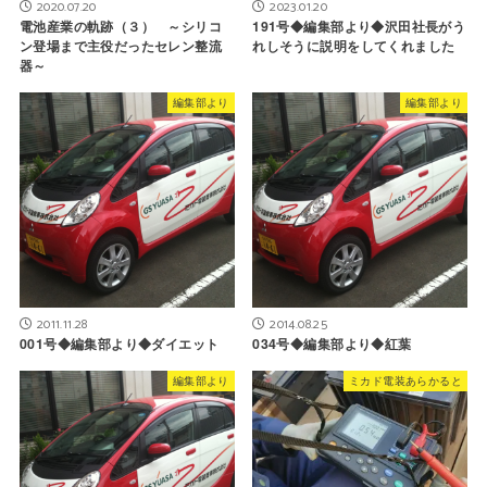
2020.07.20
2023.01.20
電池産業の軌跡（３） ～シリコ
191号◆編集部より◆沢田社長がう
ン登場まで主役だったセレン整流
れしそうに説明をしてくれました
器～
編集部より
編集部より
2011.11.28
2014.08.25
001号◆編集部より◆ダイエット
034号◆編集部より◆紅葉
編集部より
ミカド電装あらかると