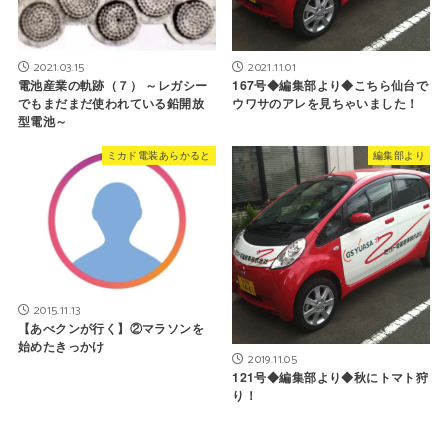
2021.03.15
2021.11.01
電池産業の軌跡（７） ～レガシー
167号◆編集部より◆こちら仙台で
でもまだまだ使われている鉛開放
ウワサのアレを見ちゃいました！
型電池～
ミカド電装あらかると
編集部より
2015.11.13
【あべクンが行く】②マラソンを
始めたきっかけ
2019.11.05
121号◆編集部より◆秋にトマト狩
り！