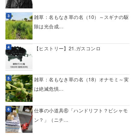
雑草：名もなき草の名（10）～スギナの駆
除は光合成...
【ヒストリー】21.ガスコンロ
雑草：名もなき草の名（18）オナモミ～実
は絶滅危惧...
仕事の小道具⑥「ハンドリフト？ビシャモ
ン？」（ニチ...