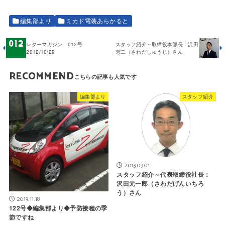
編集部より
ミカド電装あらかると
レターマガジン 012号
スタッフ紹介～取締役本部長：沢田
2012/10/29
秀二（さわだしゅうじ）さん
RECOMMEND
編集部より
スタッフ紹介
2013.09.01
スタッフ紹介～代表取締役社長：
沢田元一郎（さわだげんいちろ
う）さん
2019.11.18
122号◆編集部より◆予防接種の季
節ですね