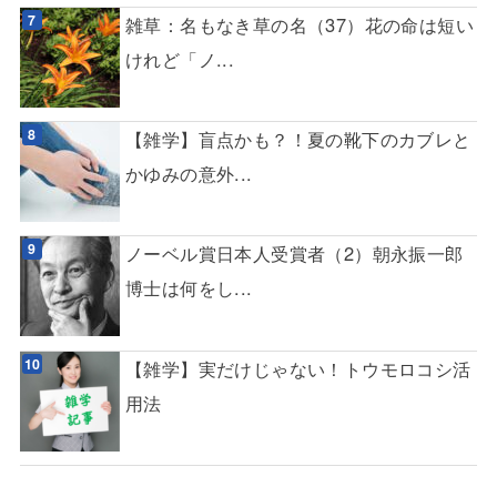
雑草：名もなき草の名（37）花の命は短い
けれど「ノ...
【雑学】盲点かも？！夏の靴下のカブレと
かゆみの意外...
ノーベル賞日本人受賞者（2）朝永振一郎
博士は何をし...
【雑学】実だけじゃない！トウモロコシ活
用法