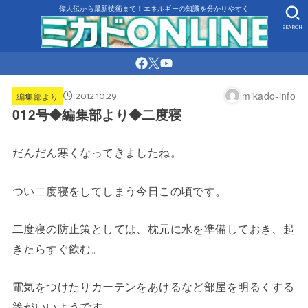
偉人伝から最新技術まで！エネルギーの知識を分かりやすく
SEARCH
2012.10.29
mikado-info
編集部より
012号◆編集部より◆二度寝
だんだん寒くなってきましたね。
つい二度寝をしてしまう今日この頃です。
二度寝の防止策としては、枕元に水を準備しておき、起
きたらすぐ飲む。
電気をつけたりカーテンをあけるなど部屋を明るくする
等がいいようです。