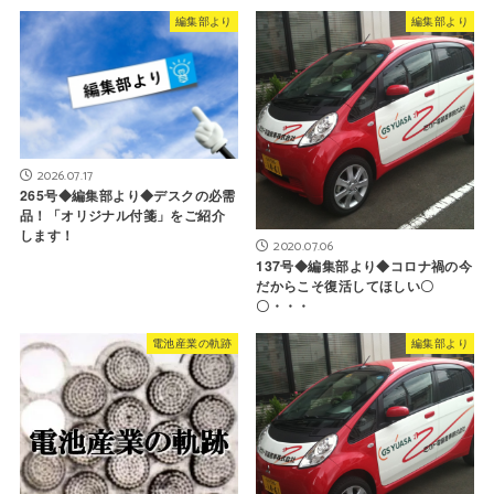
編集部より
編集部より
2026.07.17
265号◆編集部より◆デスクの必需
品！「オリジナル付箋」をご紹介
します！
2020.07.06
137号◆編集部より◆コロナ禍の今
だからこそ復活してほしい〇
〇・・・
電池産業の軌跡
編集部より