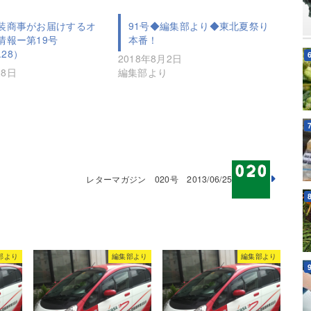
装商事がお届けするオ
91号◆編集部より◆東北夏祭り
情報ー第19号
本番！
.28）
2018年8月2日
28日
編集部より
レターマガジン 020号 2013/06/25
部より
編集部より
編集部より