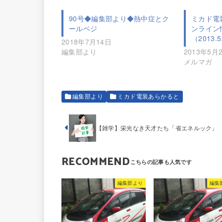
90号◆編集部より◆熱中症とク
ミカド電
ールベジ
ンライン
（2013.5
2018年7月14日
編集部より
2013年5月
メルマガ
編集部より
ミカド電装あらかると
【雑学】栄光なき天才たち「省エネルック」
RECOMMEND
編集部より
編集