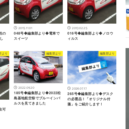
2015.11.01
2013.02.25
性の
048号◆編集部より◆電車で
016号◆編集部より◆ノロウ
し
スイーツ
ィルス
部より
編集部より
編集部より
2022.09.20
2026.07.17
185号◆編集部より◆2022松
265号◆編集部より◆デスク
島基地航空祭でブルーインパ
の必需品！「オリジナル付
ルスを見てきました
箋」をご紹介します！
生可