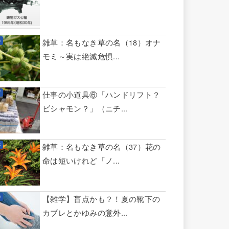
雑草：名もなき草の名（18）オナ
モミ～実は絶滅危惧...
仕事の小道具⑥「ハンドリフト？
ビシャモン？」（ニチ...
雑草：名もなき草の名（37）花の
命は短いけれど「ノ...
【雑学】盲点かも？！夏の靴下の
カブレとかゆみの意外...