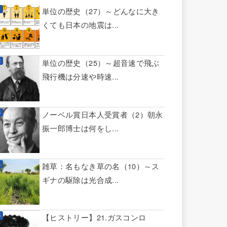
単位の歴史（27）～どんなに大き
くても日本の地震は...
単位の歴史（25）～超音速で飛ぶ
飛行機は分速や時速...
ノーベル賞日本人受賞者（2）朝永
振一郎博士は何をし...
雑草：名もなき草の名（10）～ス
ギナの駆除は光合成...
【ヒストリー】21.ガスコンロ