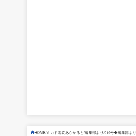
HOME
ミカド電装あらかると
編集部より
019号◆編集部よ