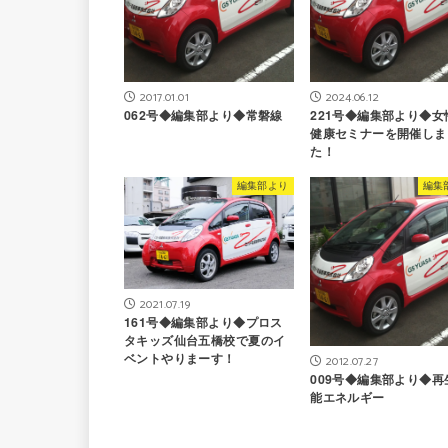
2017.01.01
2024.06.12
062号◆編集部より◆常磐線
221号◆編集部より◆女
健康セミナーを開催しま
た！
編集部より
編集
2021.07.19
161号◆編集部より◆プロス
タキッズ仙台五橋校で夏のイ
ベントやりまーす！
2012.07.27
009号◆編集部より◆再
能エネルギー