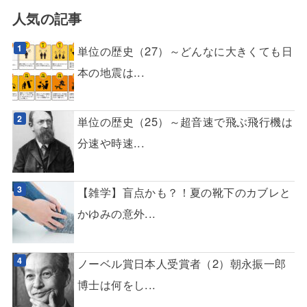
人気の記事
単位の歴史（27）～どんなに大きくても日
本の地震は...
単位の歴史（25）～超音速で飛ぶ飛行機は
分速や時速...
【雑学】盲点かも？！夏の靴下のカブレと
かゆみの意外...
ノーベル賞日本人受賞者（2）朝永振一郎
博士は何をし...