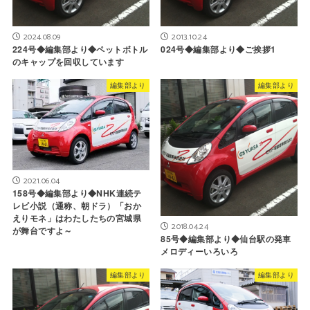
2024.08.09
2013.10.24
224号◆編集部より◆ペットボトル
024号◆編集部より◆ご挨拶1
のキャップを回収しています
編集部より
編集部より
2021.06.04
158号◆編集部より◆NHK連続テ
レビ小説（通称、朝ドラ）「おか
えりモネ」はわたしたちの宮城県
2018.04.24
が舞台ですよ～
85号◆編集部より◆仙台駅の発車
メロディーいろいろ
編集部より
編集部より