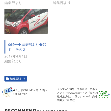
編集部より
編集部より
065号◆編集部より◆献
血 その２
2017年4月1日
編集部より
編集部より
メルマガ153号 エネルギーマネジ
◆ミカドONLINE－第152号－
メント中学入試問題クイズ「日本の
2021/02/22
絶滅危惧種」（回答）2020年 麹町
学園女子中学校