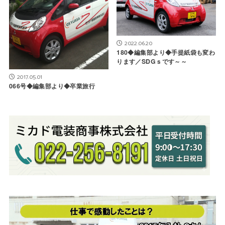
2022.06.20
180◆編集部より◆手提紙袋も変わ
ります／SDGｓです～～
2017.05.01
066号◆編集部より◆卒業旅行