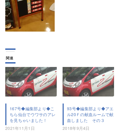
関連
167号◆編集部より◆こ
93号◆編集部より◆アエ
ちら仙台でウワサのアレ
ル20Ｆの献血ルームで献
を見ちゃいました！
血しました その３
2021年11月1日
2018年9月4日