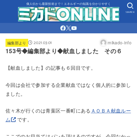
偉人伝から最新技術まで！エネルギーの知識を分かりやすく
SEARCH
2021.03.01
mikado-info
編集部より
153号◆編集部より◆献血しました その６
【献血しました】の記事も６回目です。
今回は会社で参加する企業献血ではなく個人的に参加し
ました。
佐々木が行くのは青葉区一番町にある
ＡＯＢＡ献血ルー
ム
です。
ここでのお目当てはパンを頂けるのですが、今回なかっ