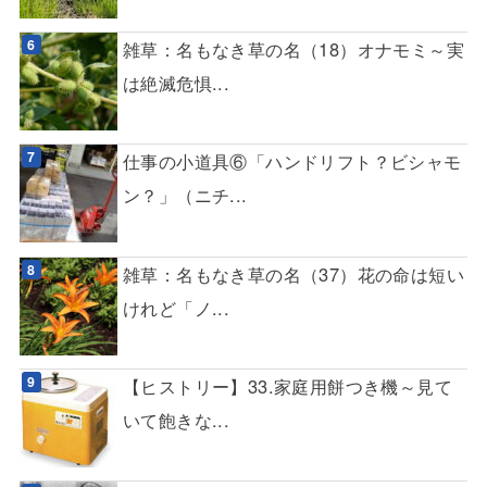
雑草：名もなき草の名（18）オナモミ～実
は絶滅危惧...
仕事の小道具⑥「ハンドリフト？ビシャモ
ン？」（ニチ...
雑草：名もなき草の名（37）花の命は短い
けれど「ノ...
【ヒストリー】33.家庭用餅つき機～見て
いて飽きな...