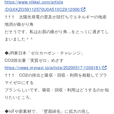
https://www.nikkei.com/article
/DGXKZO59112570U0A510C2X12000/
↑↑↑ 太陽光発電の普及が頭打ちでエネルギーの地産
地消が曲がり角
だそうです。私はお肌の曲がり角…をとっくに過ぎてし
まいました
＾＾
◆JR東日本「ゼロカーボン・チャレンジ」
CO2排出量「実質ゼロ」めざす
https://news.mynavi.jp/article
/20200517-1036181/
↑↑↑ CO2の排出と吸収・回収・利用を相殺してプラ
マイゼロにする
プランらしいです。吸収・回収・利用はどうするのか知
りたいとこ
ろ。
◆IoTや新素材で、「壁面緑化」に拡大の兆し