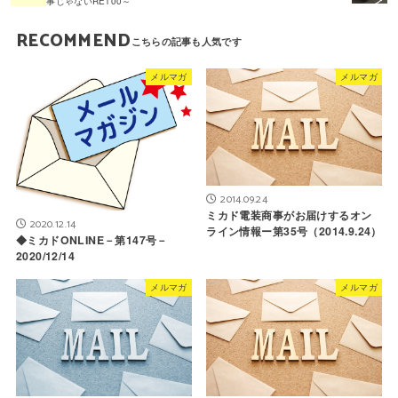
事じゃないRE100～
RECOMMEND
メルマガ
メルマガ
2014.09.24
ミカド電装商事がお届けするオン
2020.12.14
ライン情報ー第35号（2014.9.24）
◆ミカドONLINE－第147号－
2020/12/14
メルマガ
メルマガ