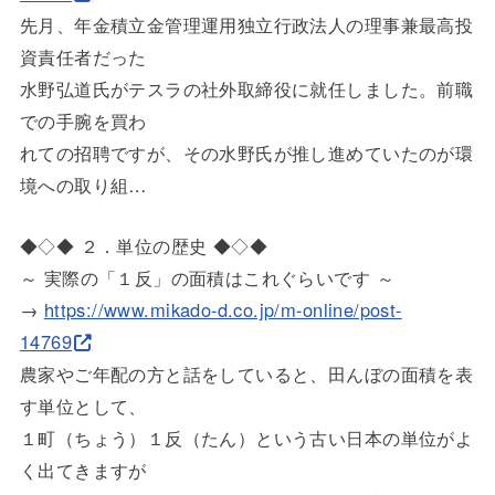
先月、年金積立金管理運用独立行政法人の理事兼最高投
資責任者だ
った
水野弘道氏がテスラの社外取締役に就任しました。前職
での手腕を
買わ
れての招聘ですが、その水野氏が推し進めていたのが環
境への取り
組…
◆◇◆ ２．単位の歴史 ◆◇◆
～ 実際の「１反」の面積はこれぐらいです ～
→
https://www.mikado-d.co.jp/m-o
nline/post-
14769
農家やご年配の方と話をしていると、田んぼの面積を表
す単位とし
て、
１町（ちょう）１反（たん）という古い日本の単位がよ
く出てきま
すが