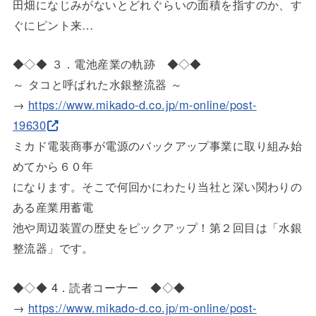
田畑になじみがないとどれぐらいの面積を指すのか、す
ぐにピント
来…
◆◇◆ ３．電池産業の軌跡 ◆◇◆
～ タコと呼ばれた水銀整流器 ～
→
https://www.mikado-d.co.jp/m-o
nline/post-
19630
ミカド電装商事が電源のバックアップ事業に取り組み始
めてから６
０年
になります。そこで何回かにわたり当社と深い関わりの
ある産業用
蓄電
池や周辺装置の歴史をピックアップ！第２回目は「水銀
整流器」で
す。
◆◇◆ 4．読者コーナー ◆◇◆
→
https://www.mikado-d.co.jp/m-o
nline/post-