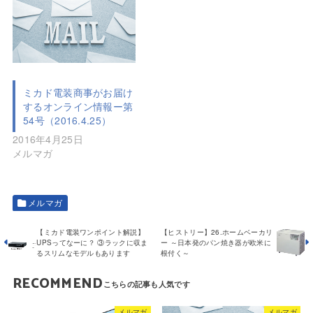
ミカド電装商事がお届け
するオンライン情報ー第
54号（2016.4.25）
2016年4月25日
メルマガ
メルマガ
【ミカド電装ワンポイント解説】
【ヒストリー】26.ホームベーカリ
UPSってなーに？ ③ラックに収ま
ー ～日本発のパン焼き器が欧米に
るスリムなモデルもあります
根付く～
RECOMMEND
メルマガ
メルマガ