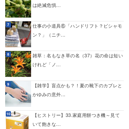
は絶滅危惧...
仕事の小道具⑥「ハンドリフト？ビシャモ
ン？」（ニチ...
雑草：名もなき草の名（37）花の命は短い
けれど「ノ...
【雑学】盲点かも？！夏の靴下のカブレと
かゆみの意外...
【ヒストリー】33.家庭用餅つき機～見て
いて飽きな...