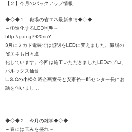
【２】今月のバックアップ情報
◆◇◆１．職場の省エネ最新事情◆◇◆
～①進化するLED照明～
http://goo.gl/920ncY
3月にミカド電装では照明をLEDに変えました。職場の
省エネも日々進
化しています。今回は施工いただきましたLEDのプロ、
パルックス仙台
L.S.Cの小松久昭企画室長と安齋裕一郎センター長にお
話を伺いまし…
◆◇◆２．今月の雑学◆◇◆
～春には苦みを盛れ～