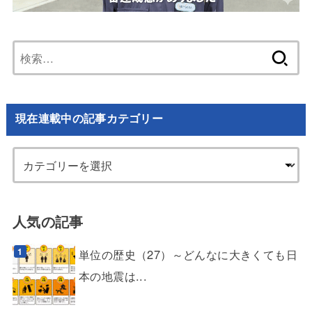
検
索:
現在連載中の記事カテゴリー
人気の記事
単位の歴史（27）～どんなに大きくても日
本の地震は...