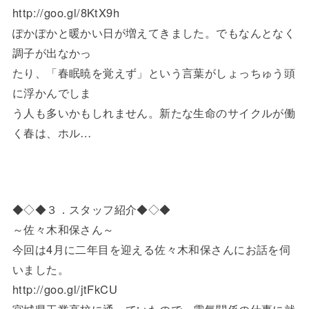
http://goo.gl/8KtX9h
ぽかぽかと暖かい日が増えてきました。でもなんとなく
調子が出なかっ
たり、「春眠暁を覚えず」という言葉がしょっちゅう頭
に浮かんでしま
う人も多いかもしれません。新たな生命のサイクルが働
く春は、ホル…
◆◇◆３．スタッフ紹介◆◇◆
～佐々木和保さん～
今回は4月に二年目を迎える佐々木和保さんにお話を伺
いました。
http://goo.gl/jtFkCU
宮城県工業高校に通っていたので、電気関係の仕事に就