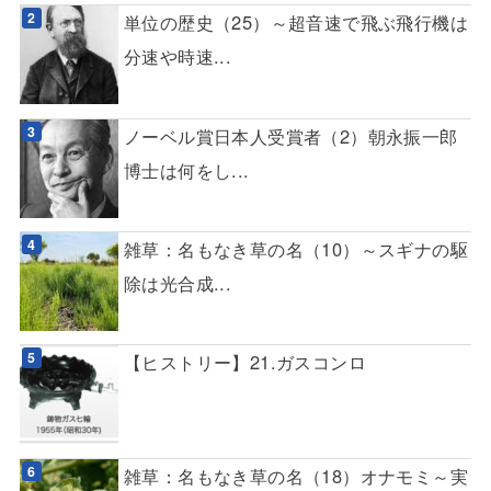
単位の歴史（25）～超音速で飛ぶ飛行機は
分速や時速...
ノーベル賞日本人受賞者（2）朝永振一郎
博士は何をし...
雑草：名もなき草の名（10）～スギナの駆
除は光合成...
【ヒストリー】21.ガスコンロ
雑草：名もなき草の名（18）オナモミ～実