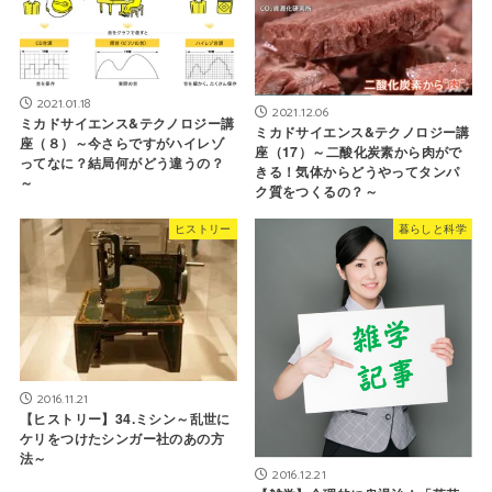
2021.01.18
2021.12.06
ミカドサイエンス&テクノロジー講
ミカドサイエンス&テクノロジー講
座（８）～今さらですがハイレゾ
座（17）～二酸化炭素から肉がで
ってなに？結局何がどう違うの？
きる！気体からどうやってタンパ
～
ク質をつくるの？～
ヒストリー
暮らしと科学
2016.11.21
【ヒストリー】34.ミシン～乱世に
ケリをつけたシンガー社のあの方
法～
2016.12.21