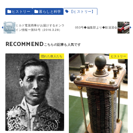
ヒストリー
暮らしと科学
【ヒストリー】
ミカド電装商事がお届けするオンラ
053号◆編集部より◆歓送迎会
イン情報ー第53号（2016.3.28）
RECOMMEND
隠れた偉人たち
ヒストリー