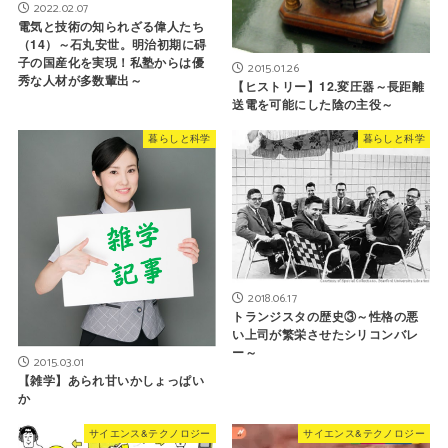
2022.02.07
電気と技術の知られざる偉人たち
（14）～石丸安世。明治初期に碍
子の国産化を実現！私塾からは優
2015.01.26
秀な人材が多数輩出～
【ヒストリー】12.変圧器～長距離
送電を可能にした陰の主役～
暮らしと科学
暮らしと科学
2018.06.17
トランジスタの歴史③～性格の悪
い上司が繁栄させたシリコンバレ
ー～
2015.03.01
【雑学】あられ甘いかしょっぱい
か
サイエンス&テクノロジー
サイエンス&テクノロジー