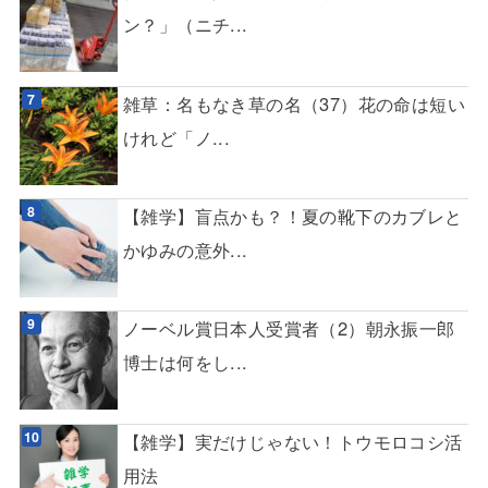
ン？」（ニチ...
雑草：名もなき草の名（37）花の命は短い
けれど「ノ...
【雑学】盲点かも？！夏の靴下のカブレと
かゆみの意外...
ノーベル賞日本人受賞者（2）朝永振一郎
博士は何をし...
【雑学】実だけじゃない！トウモロコシ活
用法