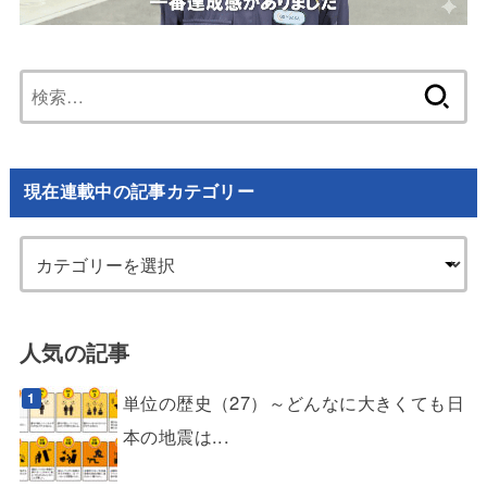
検
索:
現在連載中の記事カテゴリー
人気の記事
単位の歴史（27）～どんなに大きくても日
本の地震は...