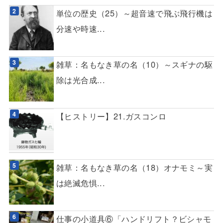
単位の歴史（25）～超音速で飛ぶ飛行機は
分速や時速...
雑草：名もなき草の名（10）～スギナの駆
除は光合成...
【ヒストリー】21.ガスコンロ
雑草：名もなき草の名（18）オナモミ～実
は絶滅危惧...
仕事の小道具⑥「ハンドリフト？ビシャモ