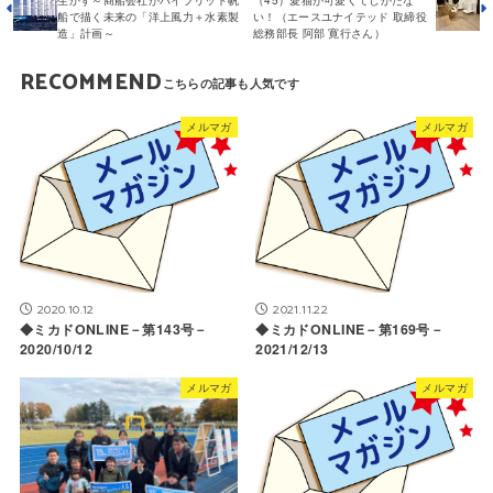
生かす～商船会社がハイブリッド帆
（45）愛猫が可愛くてしかたな
船で描く未来の「洋上風力＋水素製
い！（エースユナイテッド 取締役
造」計画～
総務部長 阿部 寛行さん）
RECOMMEND
メルマガ
メルマガ
2020.10.12
2021.11.22
◆ミカドONLINE－第143号－
◆ミカドONLINE－第169号－
2020/10/12
2021/12/13
メルマガ
メルマガ