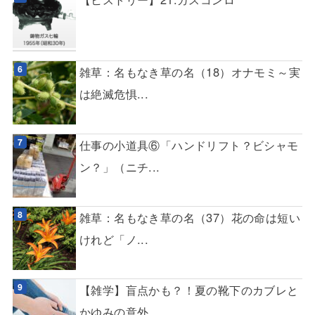
雑草：名もなき草の名（18）オナモミ～実
は絶滅危惧...
仕事の小道具⑥「ハンドリフト？ビシャモ
ン？」（ニチ...
雑草：名もなき草の名（37）花の命は短い
けれど「ノ...
【雑学】盲点かも？！夏の靴下のカブレと
かゆみの意外...