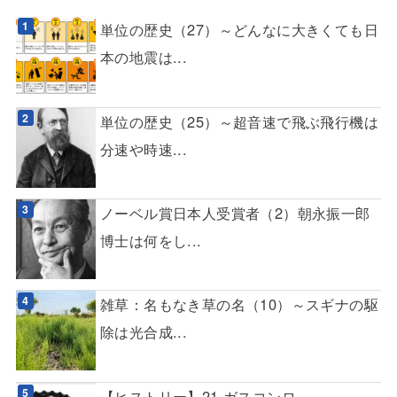
単位の歴史（27）～どんなに大きくても日
本の地震は...
単位の歴史（25）～超音速で飛ぶ飛行機は
分速や時速...
ノーベル賞日本人受賞者（2）朝永振一郎
博士は何をし...
雑草：名もなき草の名（10）～スギナの駆
除は光合成...
【ヒストリー】21.ガスコンロ