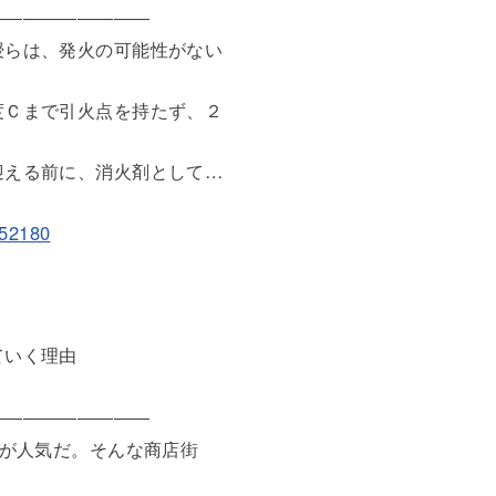
―――――――――
授らは、発火の可能性がない
度Ｃまで引火点を持たず、２
迎える前に、消火剤として…
452180
ていく理由
―――――――――
組が人気だ。そんな商店街