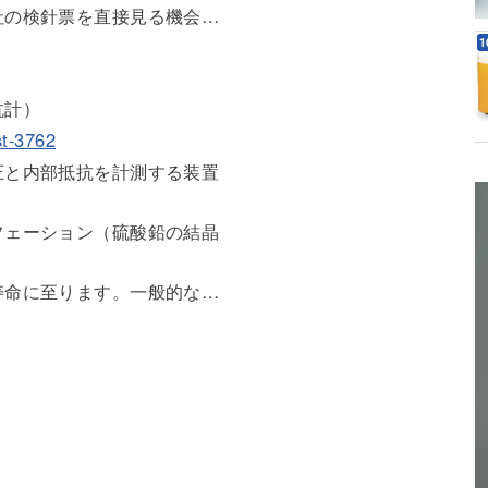
社の検針票を直接見る機会…
抗計）
st-3762
圧と内部抵抗を計測する装置
フェーション（硫酸鉛の結晶
寿命に至ります。一般的な…