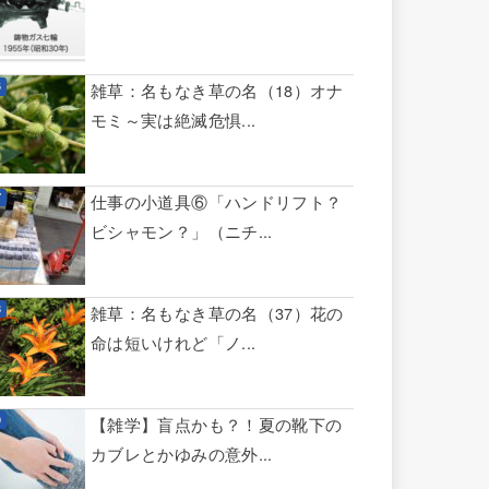
雑草：名もなき草の名（18）オナ
モミ～実は絶滅危惧...
仕事の小道具⑥「ハンドリフト？
ビシャモン？」（ニチ...
雑草：名もなき草の名（37）花の
命は短いけれど「ノ...
【雑学】盲点かも？！夏の靴下の
カブレとかゆみの意外...