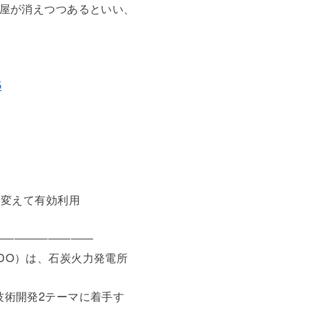
腐屋が消えつつあるといい、
5
に変えて有効利用
―――――――――
DO）は、石炭火力発電所
技術開発2テーマに着手す