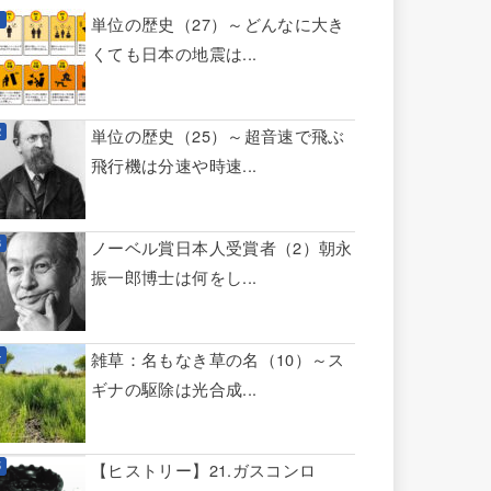
単位の歴史（27）～どんなに大き
くても日本の地震は...
単位の歴史（25）～超音速で飛ぶ
飛行機は分速や時速...
ノーベル賞日本人受賞者（2）朝永
振一郎博士は何をし...
雑草：名もなき草の名（10）～ス
ギナの駆除は光合成...
【ヒストリー】21.ガスコンロ