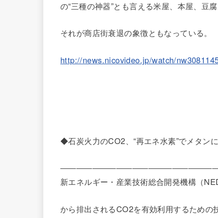
の“三種の神器”とも言える米屋、本屋、豆
それが商店街衰退の象徴ともなっている。
http://news.nicovideo.jp/watch/nw308114
◆石炭火力のCO2、“再エネ水素”でメタン
―――――――――――――――――――
新エネルギー・産業技術総合開発機構（NE
から排出されるCO2を有効利用するための