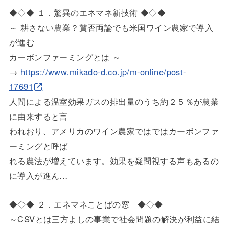
◆◇◆ １．驚異のエネマネ新技術 ◆◇◆
～ 耕さない農業？賛否両論でも米国ワイン農家で導入
が進む
カーボンファーミングとは ～
→
https://www.mikado-d.co.jp/m-o
nline/post-
17691
人間による温室効果ガスの排出量のうち約２５％が農業
に由来する
と言
われおり、アメリカのワイン農家ではではカーボンファ
ーミングと
呼ば
れる農法が増えています。効果を疑問視する声もあるの
に導入が進
ん…
◆◇◆ ２．エネマネことばの窓 ◆◇◆
～CSVとは三方よしの事業で社会問題の解決が利益に結