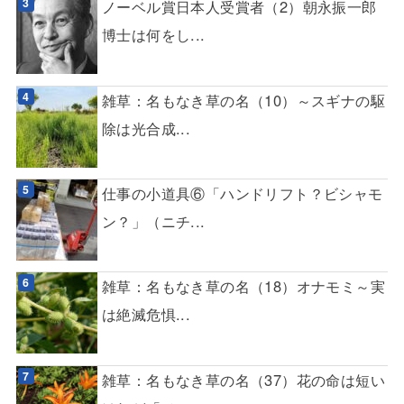
ノーベル賞日本人受賞者（2）朝永振一郎
博士は何をし...
雑草：名もなき草の名（10）～スギナの駆
除は光合成...
仕事の小道具⑥「ハンドリフト？ビシャモ
ン？」（ニチ...
雑草：名もなき草の名（18）オナモミ～実
は絶滅危惧...
雑草：名もなき草の名（37）花の命は短い