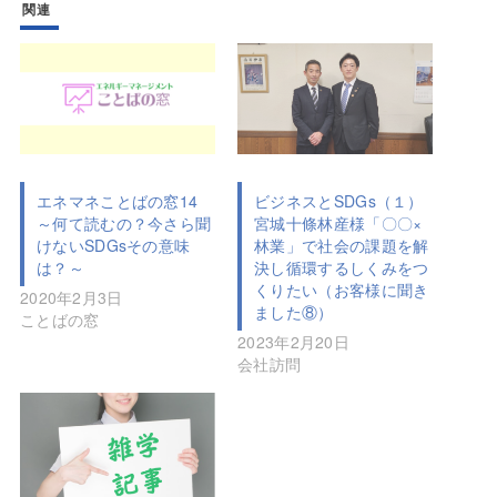
関連
エネマネことばの窓14
ビジネスとSDGs（１）
～何て読むの？今さら聞
宮城十條林産様「〇〇×
けないSDGsその意味
林業」で社会の課題を解
は？～
決し循環するしくみをつ
くりたい（お客様に聞き
2020年2月3日
ました⑧）
ことばの窓
2023年2月20日
会社訪問