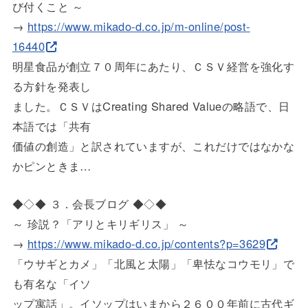
び付くこ
と ～
→
https://www.mikado-d.co.jp/m-o
nline/post-
16440
明星食品が創立７０周年にあたり、ＣＳＶ経営を強化す
る方針を発
表し
ました。ＣＳＶはCreating Shared Valueの略語で、日
本語では「共有
価値の創造」と訳されていますが、これだけではなかな
かピンとき
ま…
◆◇◆ ３．会長ブログ ◆◇◆
～ 珍説？「アリとキリギリス」 ～
→
https://www.mikado-d.co.jp/con
tents?p=3629
「ウサギとカメ」「北風と太陽」「卑怯なコウモリ」で
も有名な「
イソ
ップ寓話」。イソップはいまから２６００年前に古代ギ