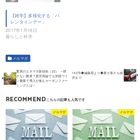
【雑学】多様化する「バ
レンタインデー」
2017年1月18日
暮らしと科学
メルマガ
驚異のエネマネ新技術（22） ～耕
142号◆編集部より◆暑さ寒さも彼
さない農業？賛否両論でも米国ワイ
岸まで
ン農家で導入が進むカーボンファー
ミングとは～
RECOMMEND
メルマガ
メルマガ