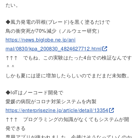
たい。
◆風力発電の羽根(ブレード)を黒く塗るだけで
鳥の衝突死が70%減少（ノルウェー研究）
https://news.biglobe.ne.jp/ani
mal/0830/kpa_200830_4824627712
.html
↑↑↑ でもね、この実験はたった4台での検証なんです
＾＾
しかも夏には逆に増加したらしいのでまだまだ未知数。
◆IoTはノーコード開発で
愛媛の病院がコロナ対策システムを内製
https://enterprisezine.jp/arti
cle/detail/13354
↑↑↑ プログラミングの知識がなくてもシステムが開
発できる
専用アプリが使われました。今後はそうなっていくのか