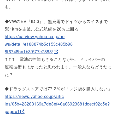
も。
◆VWのEV『ID.3』、無充電でドイツからスイスまで
531kmを走破…公式航続を26％上回る
https://carview.yahoo.co.jp/ne
ws/detail/e188874b5c153c485b98
8f6748ba1b3f577e7883/
↑↑↑ 電池の性能もさることながら、ドライバーの
運転技術もよかったと思われます。一般人ならどうだっ
た？
◆ドラッグストアでは77.2％が「レジ袋を購入しない」
https://news.yahoo.co.jp/artic
les/05b423263169a7de3ef46a6692
3681dcecf92c5e?
page=1