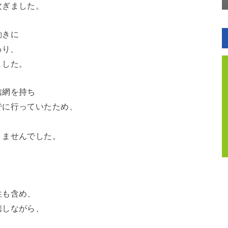
次ぎました。
動きに
わり、
ました。
信網を持ち
でに行っていたため、
りませんでした。
。
性も含め、
携しながら、