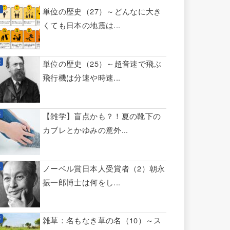
単位の歴史（27）～どんなに大き
くても日本の地震は...
単位の歴史（25）～超音速で飛ぶ
飛行機は分速や時速...
【雑学】盲点かも？！夏の靴下の
カブレとかゆみの意外...
ノーベル賞日本人受賞者（2）朝永
振一郎博士は何をし...
雑草：名もなき草の名（10）～ス