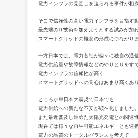
電力インフラの見直しを迫られる事件が相
そこで信頼性の高い電力インフラを目指す
最先端のIT技術を加えようとする試みが加
スマートグリッドの概念の形成につながり
一方日本では、電力各社が個々に独自の通
電力供給量や故障情報などのやりとりをす
電力インフラの信頼性が高く、
スマートグリッドへの関心はあまり高くあ
ところが東日本大震災で日本でも
電力供給への新たな不安が顕在化しました
また最近普及し始めた太陽光発電との関連
現在では様々な再生可能エネルギーとも連
電力の品質のトータルバランスを考えて