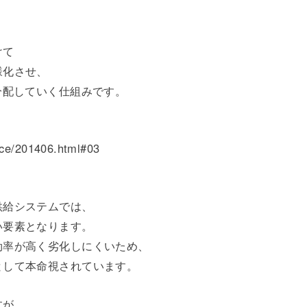
。
けて
様化させ、
分配していく仕組みです。
nce/201406.html#03
供給システムでは、
い要素となります。
効率が高く劣化しにくいため、
として本命視されています。
すが、