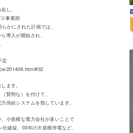
格化し、
ガス事業部
明らかにされた計画では、
から導入が開始され、
。
予定
nce/201406.html#02
味します。
ト（賢明な）を付けて、
電力供給システムを指しています。
や、小規模な電力会社が多いことで
ン社破綻、03年の大規模停電など、