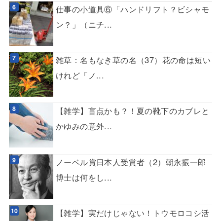
仕事の小道具⑥「ハンドリフト？ビシャモ
ン？」（ニチ...
雑草：名もなき草の名（37）花の命は短い
けれど「ノ...
【雑学】盲点かも？！夏の靴下のカブレと
かゆみの意外...
ノーベル賞日本人受賞者（2）朝永振一郎
博士は何をし...
【雑学】実だけじゃない！トウモロコシ活