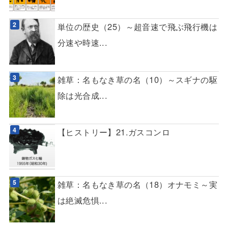
単位の歴史（25）～超音速で飛ぶ飛行機は
分速や時速...
雑草：名もなき草の名（10）～スギナの駆
除は光合成...
【ヒストリー】21.ガスコンロ
雑草：名もなき草の名（18）オナモミ～実
は絶滅危惧...