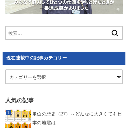
検
索:
現在連載中の記事カテゴリー
人気の記事
単位の歴史（27）～どんなに大きくても日
本の地震は...