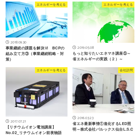
エネルギーを考える
エネルギーを考える
2018.09.30
2019.05.08
事業継続の課題を解決Ⅵ BCPの
もっと知りたいエネマネ講座⑤～
組み立て方③（事業継続戦略・対
省エネルギーの実践（２）～
策）
エネルギーを考える
会社訪問
2016.03.23
2017.07.21
省エネ最新事情①進化するLED照
【リチウムイオン電池講座】
明～株式会社パルックス仙台L.S.C
No.02_リチウムイオン前夜物語