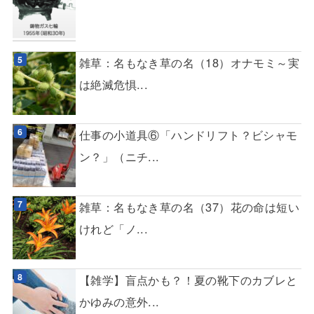
雑草：名もなき草の名（18）オナモミ～実
は絶滅危惧...
仕事の小道具⑥「ハンドリフト？ビシャモ
ン？」（ニチ...
雑草：名もなき草の名（37）花の命は短い
けれど「ノ...
【雑学】盲点かも？！夏の靴下のカブレと
かゆみの意外...