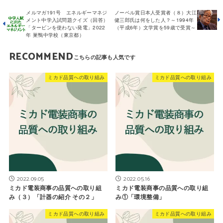
メルマガ191号 エネルギーマネジ
ノーベル賞日本人受賞者（８）大江
メント中学入試問題クイズ（回答）
健三郎氏は何をした人？～1994年
「タービンを使わない発電」2022
（平成6年）文学賞を59歳で受賞～
年 巣鴨中学校（東京都）
RECOMMEND
ミカド品質への取り組み
ミカド品質への取り組み
2022.09.05
2022.05.16
ミカド電装商事の品質への取り組
ミカド電装商事の品質への取り組
み（３）「計器の紹介 その２」
み①「環境整備」
ミカド品質への取り組み
ミカド品質への取り組み