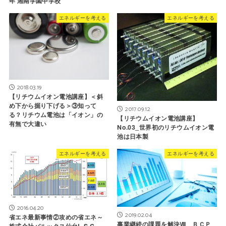
年 湘南学園中学校
エネルギーを考える
エネルギーを考える
2018.03.19
【リチウムイオン電池講座】＜斜
め下から掘り下げる＞③知って
2017.09.12
る？リチウム電池は「イオン」の
【リチウムイオン電池講座】
有無で大違い
No.03_世界初のリチウムイオン電
池は日本製
エネルギーを考える
エネルギーを考える
2016.04.20
2019.02.04
省エネ最新事情②攻めの省エネ～
事業継続の課題を解決Ⅷ ＢＣＰ
株式会社パルックス仙台L.S.C