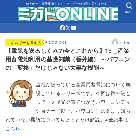
偉人伝から最新技術まで！エネルギーの知識を分かりやすく
SEARCH
2018.10.01
a.itou
エネルギーを考える
【電気を送るしくみの今とこれから】19＿産業
用蓄電池利用の基礎知識（番外編） ～パワコン
の「変換」だけじゃない大事な機能～
当社が扱っている産業用蓄電池について解
説しているシリーズです。今回は番外編と
して、太陽光発電でつかうパワーコンディ
ショナー（以下、パワコン）のあまり知ら
れていない機能についてちょっとだけ解説。※全記事は
こちら