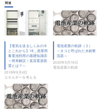
関連
【電気を送るしくみの今
電池産業の軌跡（２）
とこれから】18＿産業用
～タコと呼ばれた水銀整
蓄電池利用の基礎知識④
流器～
～簡単解説！直流電源装
2020年5月18日
置とは？～
電池産業の軌跡
2018年9月4日
エネルギーを考える