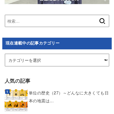
検
索:
現在連載中の記事カテゴリー
人気の記事
単位の歴史（27）～どんなに大きくても日
本の地震は...