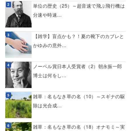
単位の歴史（25）～超音速で飛ぶ飛行機は
分速や時速...
【雑学】盲点かも？！夏の靴下のカブレと
かゆみの意外...
ノーベル賞日本人受賞者（2）朝永振一郎
博士は何をし...
雑草：名もなき草の名（10）～スギナの駆
除は光合成...
雑草：名もなき草の名（18）オナモミ～実