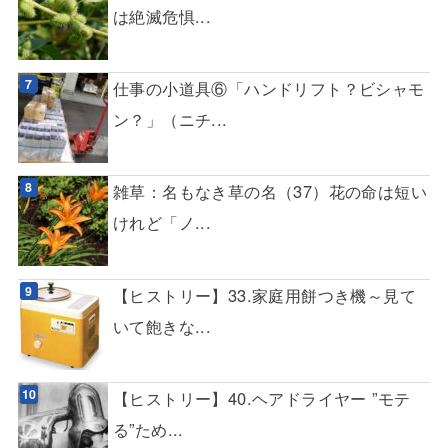
は絶滅危惧...
仕事の小道具⑥「ハンドリフト？ビシャモ
ン？」（ニチ...
雑草：名もなき草の名（37）花の命は短い
けれど「ノ...
【ヒストリー】33.家庭用餅つき機～見て
いて飽きな...
【ヒストリー】40.ヘアドライヤー ”モテ
る”ため...