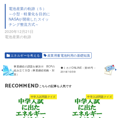
電池産業の軌跡（５）
～小型・軽量化を目的に
NASAが開発したスイッ
チング整流方式～
2020年12月21日
電池産業の軌跡
エネルギーを考える
産業用蓄電池利用の基礎知識
事業継続の課題を解決Ⅵ BCPの
◆ミカドONLINE－第95号－
組み立て方③（事業継続戦略・対
2018/10/09
策）
RECOMMEND
中学入試問題クイズ
中学入試問題クイズ