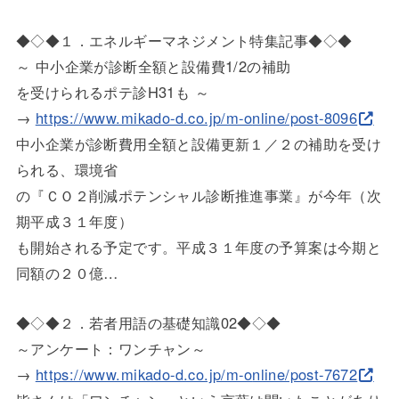
◆◇◆１．エネルギーマネジメント特集記事◆◇◆
～ 中小企業が診断全額と設備費1/2の補助
を受けられるポテ診H31も ～
→
https://www.mikado-d.co.jp/m-o
nline/post-8096
中小企業が診断費用全額と設備更新１／２の補助を受け
られる、環
境省
の『ＣＯ２削減ポテンシャル診断推進事業』が今年（次
期平成３１
年度）
も開始される予定です。平成３１年度の予算案は今期と
同額の２０
億…
◆◇◆２．若者用語の基礎知識02◆◇◆
～アンケート：ワンチャン～
→
https://www.mikado-d.co.jp/m-o
nline/post-7672