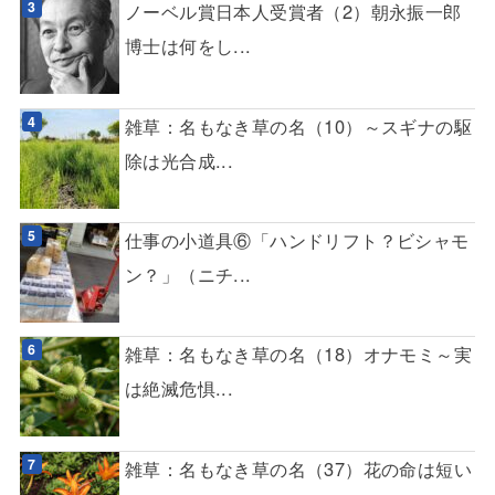
ノーベル賞日本人受賞者（2）朝永振一郎
博士は何をし...
雑草：名もなき草の名（10）～スギナの駆
除は光合成...
仕事の小道具⑥「ハンドリフト？ビシャモ
ン？」（ニチ...
雑草：名もなき草の名（18）オナモミ～実
は絶滅危惧...
雑草：名もなき草の名（37）花の命は短い