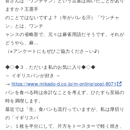
皆さんは「ワンチャン」という言葉は聞いたことがあり
ますか？王
選手
のことではないですよ？（年がバレる汗）「ワンチャ
ン」とは、ワ
ンチ
ャンスの省略形で、元々は麻雀用語だそうです。それが
どうやら、
麻…
（※アンケートにもぜひご協力くださ～い♪）
◆◇◆３．ただいま私のお気に入り◆◇◆
～ イギリスパンが好き ～
→
https://www.mikado-d.co.jp/m-o
nline/post-8071
パンを食べる時は余計なことを考えず、ひたすら至福の
時を満喫し
ます。
最近では「生」食パンも流行っていますが、私は厚切り
の「イギリ
スパ
ン」１枚を半分にして、片方をトースターで軽く焼き、