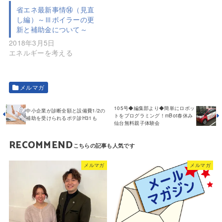
省エネ最新事情⑭（見直
し編）～Ⅲボイラーの更
新と補助金について～
2018年3月5日
エネルギーを考える
メルマガ
105号◆編集部より◆簡単にロボッ
中小企業が診断全額と設備費1/2の
トをプログラミング！mBot春休み
補助を受けられるポテ診H31も
仙台無料親子体験会
RECOMMEND
メルマガ
メルマガ