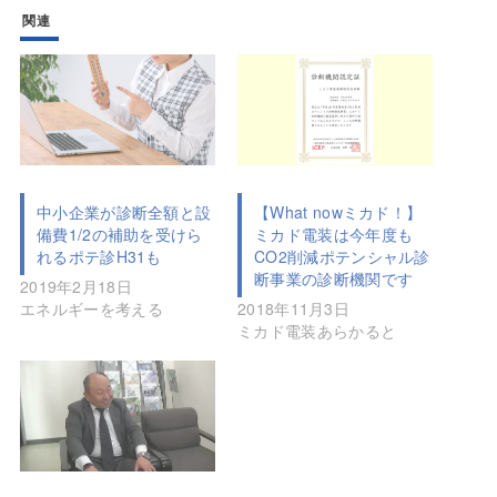
関連
中小企業が診断全額と設
【What nowミカド！】
備費1/2の補助を受けら
ミカド電装は今年度も
れるポテ診H31も
CO2削減ポテンシャル診
断事業の診断機関です
2019年2月18日
エネルギーを考える
2018年11月3日
ミカド電装あらかると