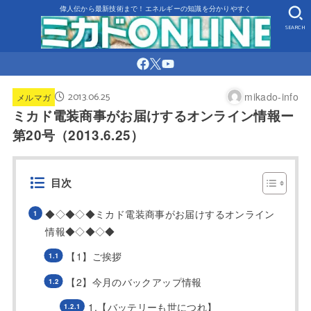
偉人伝から最新技術まで！エネルギーの知識を分かりやすく
SEARCH
2013.06.25
mikado-info
メルマガ
ミカド電装商事がお届けするオンライン情報ー
第20号（2013.6.25）
目次
◆◇◆◇◆ミカド電装商事がお届けするオンライン
情報◆◇◆◇◆
【1】ご挨拶
【2】今月のバックアップ情報
1.【バッテリーも世につれ】