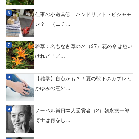
仕事の小道具⑥「ハンドリフト？ビシャモ
ン？」（ニチ...
雑草：名もなき草の名（37）花の命は短い
けれど「ノ...
【雑学】盲点かも？！夏の靴下のカブレと
かゆみの意外...
ノーベル賞日本人受賞者（2）朝永振一郎
博士は何をし...