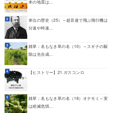
本の地震は...
単位の歴史（25）～超音速で飛ぶ飛行機は
分速や時速...
雑草：名もなき草の名（10）～スギナの駆
除は光合成...
【ヒストリー】21.ガスコンロ
雑草：名もなき草の名（18）オナモミ～実
は絶滅危惧...