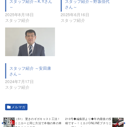
スタッフ紹介～K.Yさん
スタッフ紹介～野坂佳代
～
さん～
2025年8月18日
2025年6月16日
スタッフ紹介
スタッフ紹介
スタッフ紹介 ～安田康
さん～
2024年7月17日
スタッフ紹介
メルマガ
（51） 驚きのギガキャスト工法！
210号◆編集部より◆年内最後の投
ミニカーと同じ方法で本物の車の車
稿です～！ミカドONLINEプチリニ