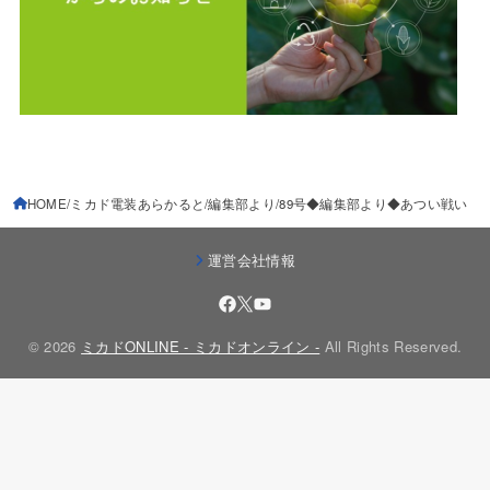
HOME
ミカド電装あらかると
編集部より
89号◆編集部より◆あつい戦い
運営会社情報
© 2026
ミカドONLINE - ミカドオンライン -
All Rights Reserved.