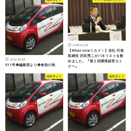
2018.02.28
【What nowミカド！】当社 代表
取締役 沢田秀二がパネリストを務
2012.09.28
めました。『第２回環境経営セミ
011号◆編集部より◆食欲の秋
ナー』
編集部より
編集部より