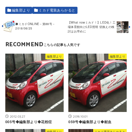
編集部より
ミカド電装あらかると
【What nowミカド！】LED化！工
◆ミカドONLINE－第88号－
場体育館向けLED照明 切換えの検
2018/06/25
討はお早めに
RECOMMEND
編集部より
編集部より
2012.03.27
2016.10.01
005号◆編集部より◆花粉症
059号◆編集部より◆献血
編集部より
ミカド電装あらかると