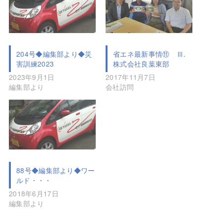
204号◆編集部より◆災
省エネ最新事情⑪ Ⅲ.
害訓練2023
株式会社良葉東部
2023年9月1日
2017年11月7日
編集部より
会社訪問
88号◆編集部より◆ワー
ルド・・・
2018年6月17日
編集部より