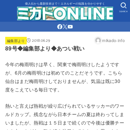
偉人伝から最新技術まで！エネルギーの知識を分かりやすく
SEARCH
2018.06.29
mikado-info
編集部より
89号◆編集部より◆あつい戦い
今年の梅雨明けは早く、関東で梅雨明けしたようです
が、6月の梅雨明けは初めてのことだそうです。こちら
仙台はまだ梅雨明けしておりませんが、気温は既に30
度をこえている毎日です。
熱いと言えば熱戦が繰り広げられているサッカーのワー
ルドカップ。残念ながら日本チームの夏は終わってしま
いましたが、熱戦は１５日まで続くので今後は優勝チー