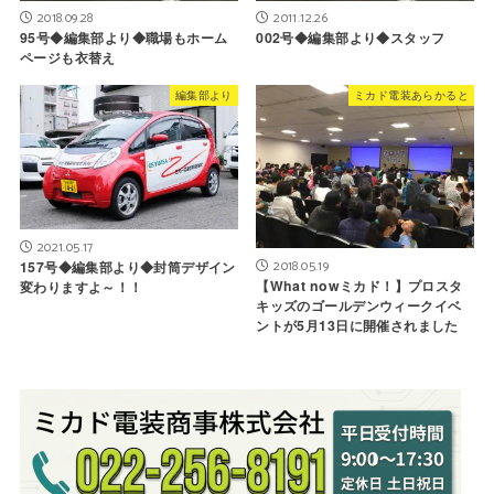
2018.09.28
2011.12.26
95号◆編集部より◆職場もホーム
002号◆編集部より◆スタッフ
ページも衣替え
編集部より
ミカド電装あらかると
2021.05.17
2018.05.19
157号◆編集部より◆封筒デザイン
【What nowミカド！】プロスタ
変わりますよ～！！
キッズのゴールデンウィークイベ
ントが5月13日に開催されました