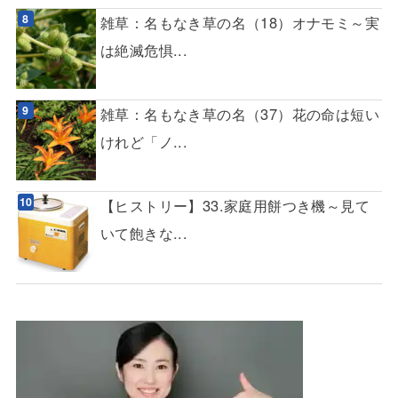
雑草：名もなき草の名（18）オナモミ～実
は絶滅危惧...
雑草：名もなき草の名（37）花の命は短い
けれど「ノ...
【ヒストリー】33.家庭用餅つき機～見て
いて飽きな...