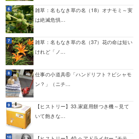
雑草：名もなき草の名（18）オナモミ～実
は絶滅危惧...
雑草：名もなき草の名（37）花の命は短い
けれど「ノ...
仕事の小道具⑥「ハンドリフト？ビシャモ
ン？」（ニチ...
【ヒストリー】33.家庭用餅つき機～見て
いて飽きな...
【ヒストリー】40.ヘアドライヤー ”モテ