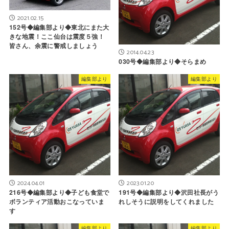
2021.02.15
152号◆編集部より◆東北にまた大
きな地震！ここ仙台は震度５強！
皆さん、余震に警戒しましょう
2014.04.23
030号◆編集部より◆そらまめ
編集部より
編集部より
2024.04.01
2023.01.20
216号◆編集部より◆子ども食堂で
191号◆編集部より◆沢田社長がう
ボランティア活動おこなっていま
れしそうに説明をしてくれました
す
編集部より
編集部より