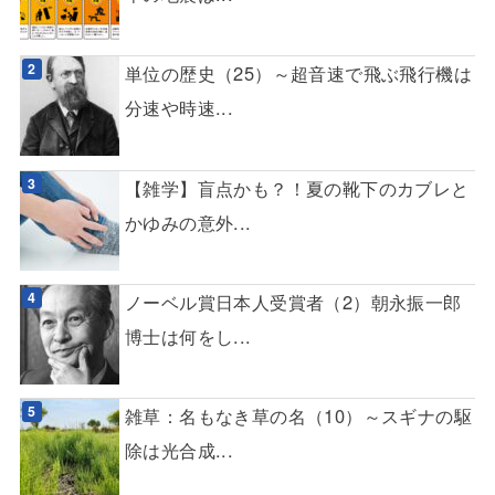
単位の歴史（25）～超音速で飛ぶ飛行機は
分速や時速...
【雑学】盲点かも？！夏の靴下のカブレと
かゆみの意外...
ノーベル賞日本人受賞者（2）朝永振一郎
博士は何をし...
雑草：名もなき草の名（10）～スギナの駆
除は光合成...