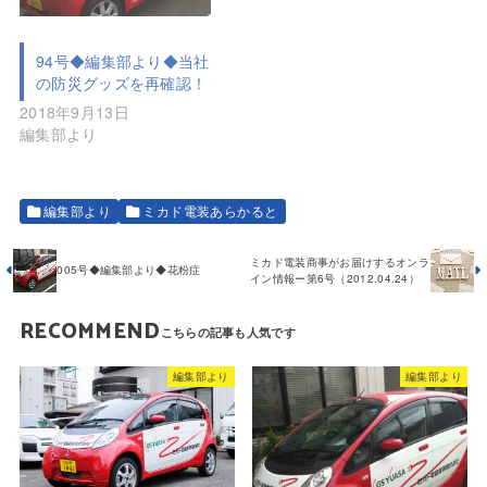
94号◆編集部より◆当社
の防災グッズを再確認！
2018年9月13日
編集部より
編集部より
ミカド電装あらかると
ミカド電装商事がお届けするオンラ
005号◆編集部より◆花粉症
イン情報ー第6号（2012.04.24）
RECOMMEND
編集部より
編集部より