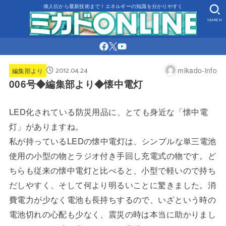
偉人伝から最新技術まで！エネルギーの知識を分かりやすく
SEARCH
2012.04.24
mikado-info
編集部より
006号◆編集部より◆懐中電灯
LED化されている防災用品に、とても身近な「懐中電
灯」がありますね。
私が持っているLEDの懐中電灯は、シンプルな単三電池
使用の小型の物とラジオ付き手回し充電式の物です。ど
ちらも従来の懐中電灯と比べると、小型で軽いので持ち
だしやすく、そして何より明るいことに驚きました。消
費電力が少なく電池も長持ちするので、いざという時の
電池切れの心配も少なく、震災の時は本当に助かりまし