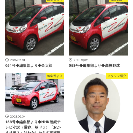
2016.02.01
2016.09.01
051号◆編集部より◆金太郎
058号◆編集部より◆高校野球
編集部より
スタッフ紹介
2021.06.04
158号◆編集部より◆NHK連続テ
レビ小説（通称、朝ドラ）「おか
えりモネ」はわたしたちの宮城県