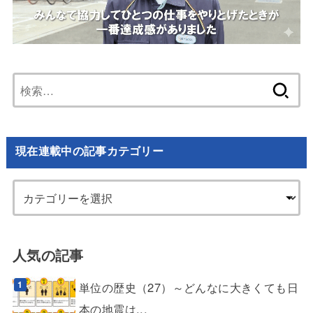
検
索:
現在連載中の記事カテゴリー
人気の記事
単位の歴史（27）～どんなに大きくても日
本の地震は...