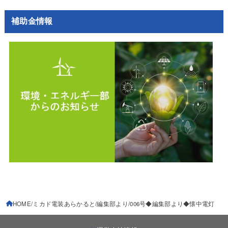
補助金情報
HOME
ミカド電装あらかると
編集部より
006号◆編集部より◆懐中電灯