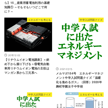
ら】15＿産業用蓄電池利用の基礎
知識① ～そもそもいつどこで何
に？～
エネルギーを考える
中学入試問題クイズ
2018.12.02
【リチウムイオン電池講座】＜斜
め下から掘り下げる＞⑩電気自動
車用リチウムイオン電池の主役は
2021.03.15
マンガン系から三元系へ
メルマガ154号 エネルギーマネジ
メント中学入試問題クイズ「温暖
化を進めるガス」（回答）2020年
麹町学園女子中学校
中学入試問題クイズ
エネルギーを考える