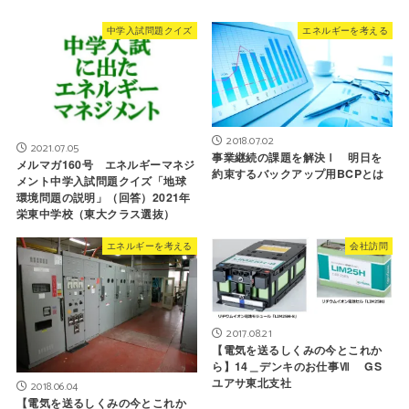
中学入試問題クイズ
エネルギーを考える
2018.07.02
2021.07.05
事業継続の課題を解決Ⅰ 明日を
メルマガ160号 エネルギーマネジ
約束するバックアップ用BCPとは
メント中学入試問題クイズ「地球
環境問題の説明」（回答）2021年
栄東中学校（東大クラス選抜）
エネルギーを考える
会社訪問
2017.08.21
【電気を送るしくみの今とこれか
ら】14＿デンキのお仕事Ⅶ GS
ユアサ東北支社
2018.06.04
【電気を送るしくみの今とこれか