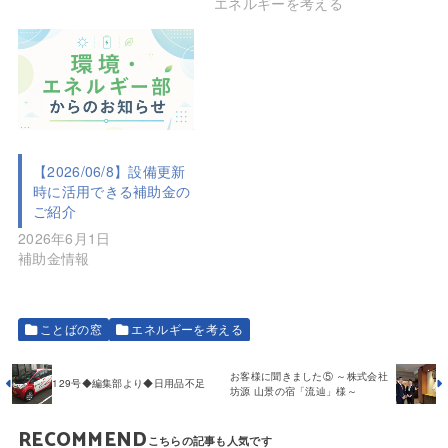
エネルギーを考える
【2026/06/8】設備更新
時に活用できる補助金の
ご紹介
2026年6月1日
補助金情報
ことばの窓
エネルギーを考える
お客様に聞きました⑤ ～株式会社
129号◆編集部より◆日用品不⾜
坊源 山景の宿「流辿」様～
RECOMMEND