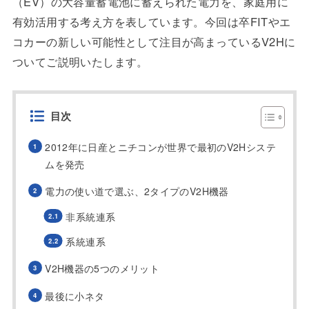
（EV）の大容量蓄電池に蓄えられた電力を、家庭用に
有効活用する考え方を表しています。今回は卒FITやエ
コカーの新しい可能性として注目が高まっているV2Hに
ついてご説明いたします。
目次
2012年に日産とニチコンが世界で最初のV2Hシステ
ムを発売
電力の使い道で選ぶ、2タイプのV2H機器
非系統連系
系統連系
V2H機器の5つのメリット
最後に小ネタ