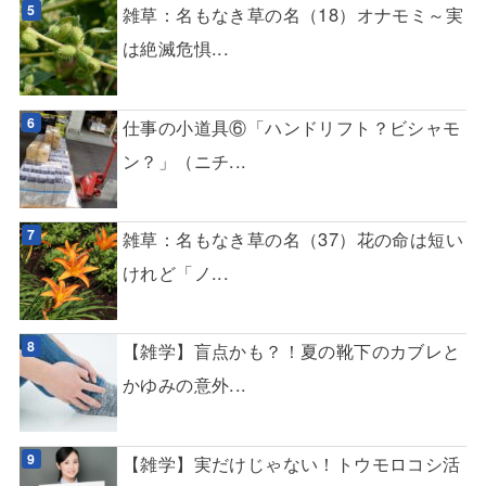
雑草：名もなき草の名（18）オナモミ～実
は絶滅危惧...
仕事の小道具⑥「ハンドリフト？ビシャモ
ン？」（ニチ...
雑草：名もなき草の名（37）花の命は短い
けれど「ノ...
【雑学】盲点かも？！夏の靴下のカブレと
かゆみの意外...
【雑学】実だけじゃない！トウモロコシ活