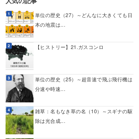
人気の記事
単位の歴史（27）～どんなに大きくても日
本の地震は...
【ヒストリー】21.ガスコンロ
単位の歴史（25）～超音速で飛ぶ飛行機は
分速や時速...
雑草：名もなき草の名（10）～スギナの駆
除は光合成...