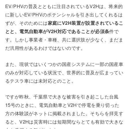
EV/PHVの普及とともに注目されているV2Hは、将来的
に新しいEV/PHVのポテンシャルを引き出してくれるは
ずが、そのためには
家庭にV2H装置が設置されているこ
とと、電気自動車がV2H対応であることが必須条
件で
す。しかし事業者・車種、共に選択肢が少なく、まだま
だ汎用性があるわけではないのです。
また、現状ではいくつかの国産システムに一部の国産車
のみが対応している状況で、世界的に普及が広まってい
るテスラ車には未対応とのこと。
ですが昨秋、千葉県で大きな被害を引き起こした台風
15号のときに、電気自動車とV2Hで停電を乗り切った
方の体験談がネットに掲載されました。そちらを拝見す
ると、V2Hは災害時には短期間ならとても有効で大きな