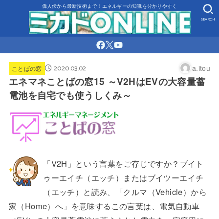
偉人伝から最新技術まで！エネルギーの知識を分かりやすく
SEARCH
2020.03.02
a.itou
ことばの窓
エネマネことばの窓15 ～V2HはEVの大容量蓄
電池を自宅でも使うしくみ～
「V2H」という言葉をご存じですか？ブイト
ゥーエイチ（エッチ）またはブイツーエイチ
（エッチ）と読み、「クルマ（Vehicle）から
家（Home）へ」を意味するこの言葉は、電気自動車