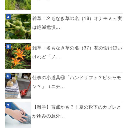
雑草：名もなき草の名（18）オナモミ～実
は絶滅危惧...
雑草：名もなき草の名（37）花の命は短い
けれど「ノ...
仕事の小道具⑥「ハンドリフト？ビシャモ
ン？」（ニチ...
【雑学】盲点かも？！夏の靴下のカブレと
かゆみの意外...