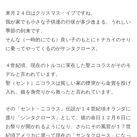
来月２４日はクリスマス・イブですね。
我が家でも小さな子供達の行状が多少改まる、うれしい
季節の到来です。
そんな（一時的にでも）良い子のもとにトナカイのそり
に乗ってやってくるのがサンタクロース。
４世紀頃、現在のトルコに実在した聖ニコラスがそのモ
デルと言われています。
聖（セント）ニコラスは貧しい家の煙突から金貨を投げ
入れ、娘を身売りから救ったと言われています。
その「セント・ニコラス」伝説が１４世紀頃オランダに
渡り「シンタクロース」として、彼の命日１２月６日に
お祭りが開かれるようになり、さらにその風習が１７世
紀頃アメリカに渡って現在の「サンタクロース」になっ