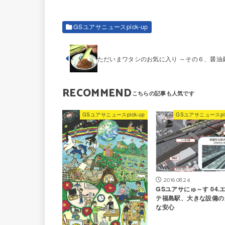
GSユアサニュースpick-up
ただいまワタシのお気に入り ～その６、醤油
RECOMMEND
GSユアサニュースpick-up
GSユアサニュースpic
2016.08.24
GSユアサにゅ～す 04.
テ福島駅、大きな設備の
な安心