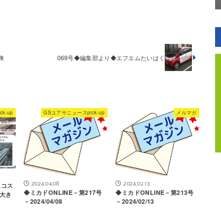
麹
069号◆編集部より◆エフエムたいはく
k-up
GSユアサニュースpick-up
メルマガ
2024.04.08
2024.02.13
エコス
◆ミカドONLINE－第217号
◆ミカドONLINE－第213号
大き
－2024/04/08
－2024/02/13