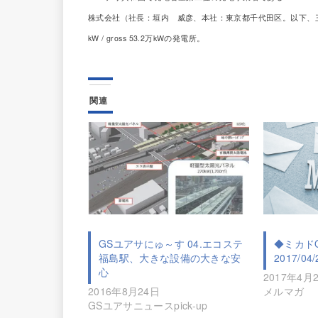
株式会社（社長：垣内 威彦、本社：東京都千代田区。以下、三菱
kW / gross 53.2万kWの発電所。
関連
GSユアサにゅ～す 04.エコステ
◆ミカドO
福島駅、大きな設備の大きな安
2017/04/
心
2017年4月
2016年8月24日
メルマガ
GSユアサニュースpick-up