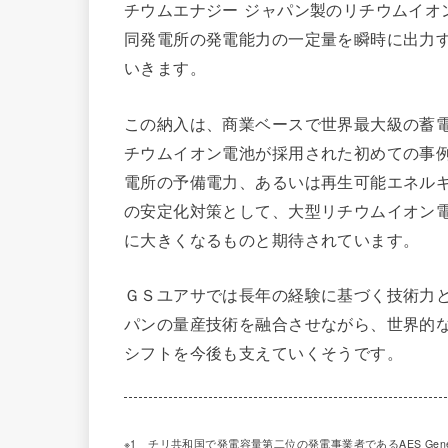
チウムエナジー ジャパン製のリチウムイオ
同発電所の発電能力の一定量を瞬時に出力
いきます。
この納入は、商業ベースで世界最大級の蓄
チウムイオン電池が採用された初めての事例
電所の予備電力、あるいは再生可能エネル
の安定化対策として、大型リチウムイオン
に大きくなるものと期待されています。
ＧＳユアサでは長年の経験に基づく技術力と
パンの量産技術を融合させながら、世界的
シフトを今後も支えていくそうです。
※1 チリ共和国で発電容量第二位の発電事業者であるAES Gene