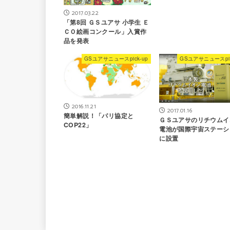
2017.03.22
「第8回 ＧＳユアサ 小学生 Ｅ
ＣＯ絵画コンクール」入賞作
品を発表
GSユアサニュースpick-up
GSユアサニュースpic
2016.11.21
2017.01.16
簡単解説！「パリ協定と
ＧＳユアサのリチウムイ
COP22」
電池が国際宇宙ステーシ
に設置