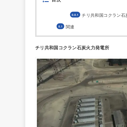
チリ共和国コクラン石
関連
チリ共和国コクラン石炭火力発電所