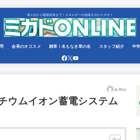
偉人伝から最新技術まで！エネルギーの知識を分かりやすく
問
会長のオススメ
雑草！名もなき草の名
スタッフ紹介
中
a.itou
チウムイオン蓄電システム