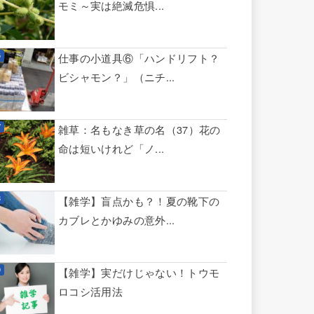
モミ～実は絶滅危惧...
仕事の小道具⑥「ハンドリフト？
ビシャモン？」（ニチ...
雑草：名もなき草の名（37）花の
命は短いけれど「ノ...
【雑学】盲点かも？！夏の靴下の
カブレとかゆみの意外...
【雑学】実だけじゃない！トウモ
ロコシ活用法