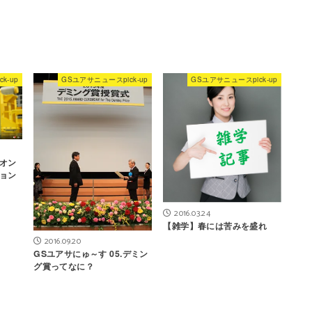
k-up
GSユアサニュースpick-up
GSユアサニュースpick-up
オン
ョン
2016.03.24
【雑学】春には苦みを盛れ
2016.09.20
GSユアサにゅ～す 05.デミン
グ賞ってなに？