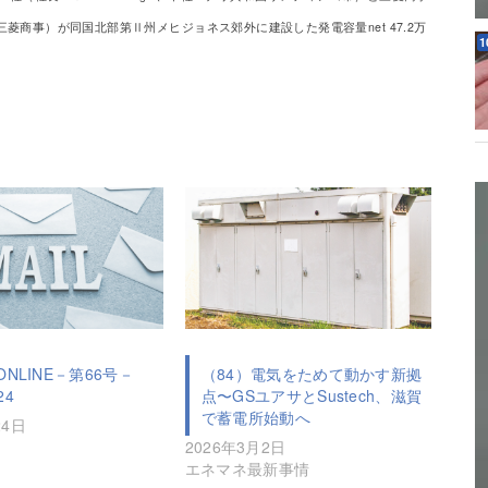
商事）が同国北部第Ⅱ州メヒジョネス郊外に建設した発電容量net 47.2万
NLINE－第66号－
（84）電気をためて動かす新拠
24
点〜GSユアサとSustech、滋賀
で蓄電所始動へ
24日
2026年3月2日
エネマネ最新事情