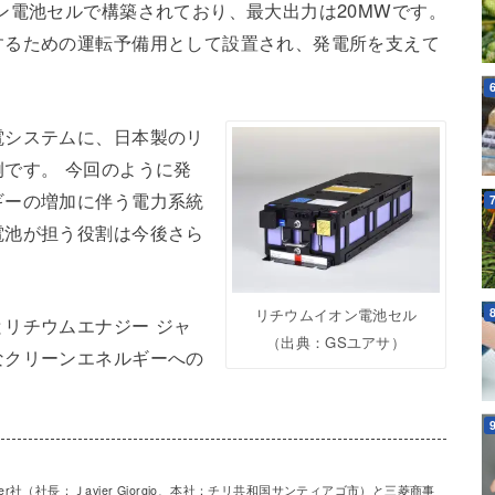
ン電池セルで構築されており、最大出力は20MWです。
するための運転予備用として設置され、発電所を支えて
電システムに、日本製のリ
です。 今回のように発
ギーの増加に伴う電力系統
電池が担う役割は今後さら
リチウムイオン電池セル
リチウムエナジー ジャ
（出典：GSユアサ）
なクリーンエネルギーへの
r社（社長：Ｊavier Giorgio、本社：チリ共和国サンティアゴ市）と三菱商事