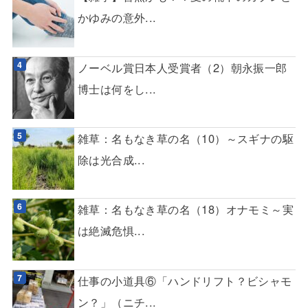
かゆみの意外...
ノーベル賞日本人受賞者（2）朝永振一郎
博士は何をし...
雑草：名もなき草の名（10）～スギナの駆
除は光合成...
雑草：名もなき草の名（18）オナモミ～実
は絶滅危惧...
仕事の小道具⑥「ハンドリフト？ビシャモ
ン？」（ニチ...