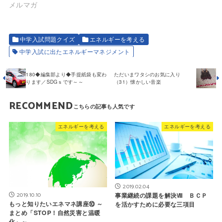
メルマガ
中学入試問題クイズ
エネルギーを考える
中学入試に出たエネルギーマネジメント
180◆編集部より◆手提紙袋も変わ
ただいまワタシのお気に入り
ります／SDGｓです～～
（31）懐かしい音楽
RECOMMEND
エネルギーを考える
エネルギーを考える
2019.02.04
2019.10.10
事業継続の課題を解決Ⅷ ＢＣＰ
もっと知りたいエネマネ講座⑩ ～
を活かすために必要な三項目
まとめ「STOP！自然災害と温暖
化」～