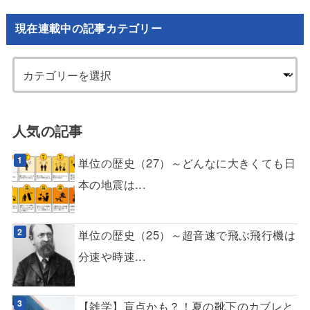
現在連載中の記事カテゴリー
人気の記事
単位の歴史（27）～どんなに大きくても日
本の地震は...
単位の歴史（25）～超音速で飛ぶ飛行機は
分速や時速...
【雑学】盲点かも？！夏の靴下のカブレと