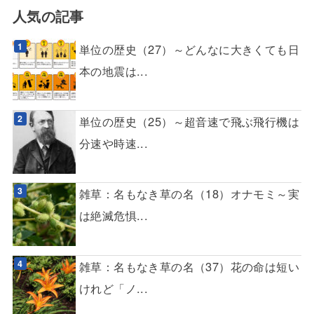
人気の記事
単位の歴史（27）～どんなに大きくても日
本の地震は...
単位の歴史（25）～超音速で飛ぶ飛行機は
分速や時速...
雑草：名もなき草の名（18）オナモミ～実
は絶滅危惧...
雑草：名もなき草の名（37）花の命は短い
けれど「ノ...