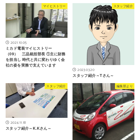
マイヒストリー
スタッフ紹介
2021.10.05
ミカド電装マイヒストリー
（09） 三品統括部長 ①主に財務
を担当し 時代と共に変わりゆく会
社の姿を実務で支えています
2023.03.20
スタッフ紹介～Tさん～
スタッフ紹介
編集部より
2024.11.18
スタッフ紹介～K.Kさん～