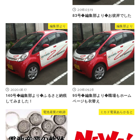
2018.03.19
83号◆編集部より◆お彼岸でした
編集部より
編集部より
2020.08.17
2018.09.28
140号◆編集部より◆ふるさと納税
95号◆編集部より◆職場もホーム
してみました！
ページも衣替え
電池産業の軌跡
ミカド電装あらかると