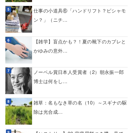
仕事の小道具⑥「ハンドリフト？ビシャモ
ン？」（ニチ...
【雑学】盲点かも？！夏の靴下のカブレと
かゆみの意外...
ノーベル賞日本人受賞者（2）朝永振一郎
博士は何をし...
雑草：名もなき草の名（10）～スギナの駆
除は光合成...