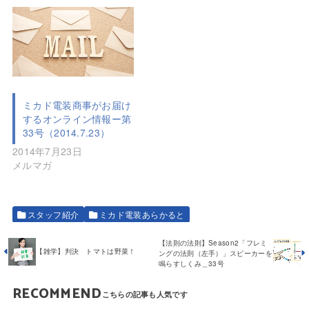
ミカド電装商事がお届け
するオンライン情報ー第
33号（2014.7.23）
2014年7月23日
メルマガ
スタッフ紹介
ミカド電装あらかると
【法則の法則】Season2「フレミ
【雑学】判決 トマトは野菜！
ングの法則（左手）」スピーカーを
鳴らすしくみ＿33号
RECOMMEND