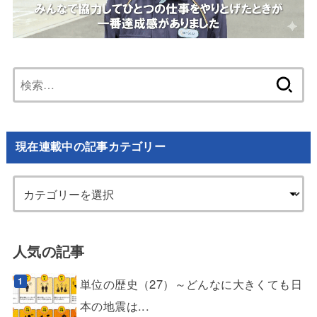
検
索:
現在連載中の記事カテゴリー
人気の記事
単位の歴史（27）～どんなに大きくても日
本の地震は...