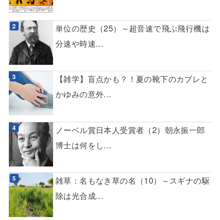
単位の歴史（25）～超音速で飛ぶ飛行機は
分速や時速...
【雑学】盲点かも？！夏の靴下のカブレと
かゆみの意外...
ノーベル賞日本人受賞者（2）朝永振一郎
博士は何をし...
雑草：名もなき草の名（10）～スギナの駆
除は光合成...