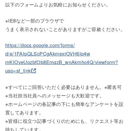
以下のフォームよりお気軽にお知らせください。
※IE8など一部のブラウザで
うまく表示されないことがありますがご容赦ください。
https://docs.google.com/forms/
d/e/1FAIpQLScPCgAkmexrOVH6Ip4w
mKIOveUozbfOb8EmqzB_
wnAkrnhc4Q/viewform?
usp=sf_
link
※すべてにご回答いただく必要はありません。※匿名可
※当社担当社員へのメッセージも大歓迎です。
※ホームページの各記事の下にも簡単なアンケートを設
置してあり
ます。
※皆様に役立つ記事づくりのためにも、リクエスト等お
待ちしてい
ます。