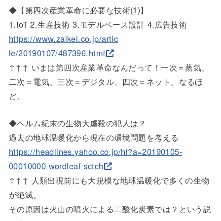
◆【第四次産業革命に必要な技術(1)】
1.IoT 2.生産技術 3.モデルベース設計 4.広告技術
https://www.zaikei.co.jp/artic
le/20190107/487396.html
↑↑↑ いまは第四次産業革命なんだって！一次＝蒸気、
二次＝電気、三次＝デジタル、四次＝ネット。なるほ
ど。
◆ペルム紀末の生物大虐殺の犯人は？
過去の地球温暖化から現在の環境問題を考える
https://headlines.yahoo.co.jp/
hl?a=20190105-
00010000-wordlea
f-sctch
↑↑↑ 人類出現前にも大規模な地球温暖化で多くの生物
が絶滅。
その原因は火山の噴火による二酸化炭素では？という説