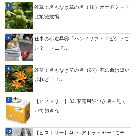
雑草：名もなき草の名（18）オナモミ～実
は絶滅危惧...
仕事の小道具⑥「ハンドリフト？ビシャモ
ン？」（ニチ...
雑草：名もなき草の名（37）花の命は短い
けれど「ノ...
【ヒストリー】33.家庭用餅つき機～見て
いて飽きな...
【ヒストリー】40.ヘアドライヤー ”モテ