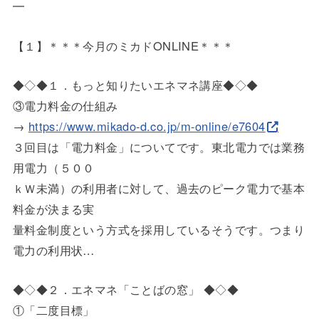
━
【１】＊＊＊今月のミカドONLINE＊＊＊
◆◇◆１．もっと知りたいエネマネ講座◆◇◆
③電力料金の仕組み
→
https://www.mikado-d.co.jp/m-o
nline/e7604
３回目は「電力料金」についてです。東北電力では業務
用電力（５
００
ｋＷ未満）の利用者に対して、過去のピーク電力で基本
料金が決ま
る実
量料金制度という方式を採用しているそうです。つまり
電力の利用
状…
◆◇◆２．エネマネ「ことばの窓」 ◆◇◆
①「二度目標」