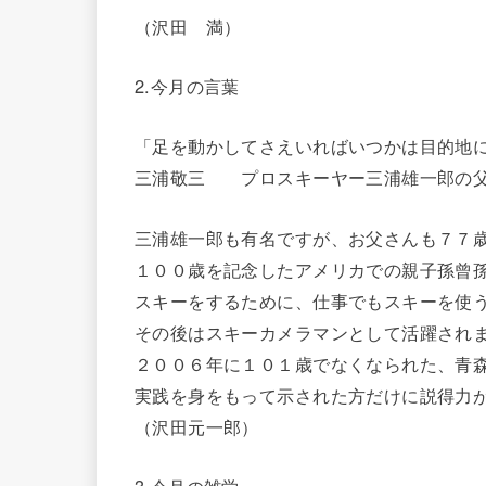
（沢田 満）
2.今月の言葉
「足を動かしてさえいればいつかは目的地
三浦敬三 プロスキーヤー三浦雄一郎の
三浦雄一郎も有名ですが、お父さんも７７
１００歳を記念したアメリカでの親子孫曾
スキーをするために、仕事でもスキーを使
その後はスキーカメラマンとして活躍され
２００６年に１０１歳でなくなられた、青
実践を身をもって示された方だけに説得力
（沢田元一郎）