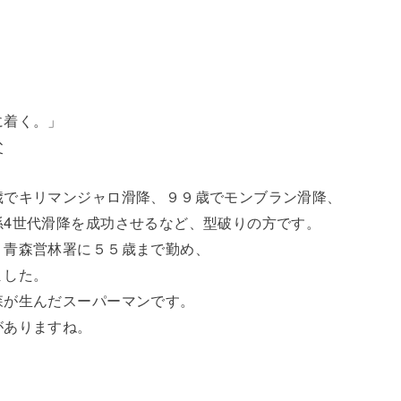
に着く。」
父
歳でキリマンジャロ滑降、９９歳でモンブラン滑降、
孫4世代滑降を成功させるなど、型破りの方です。
う青森営林署に５５歳まで勤め、
ました。
森が生んだスーパーマンです。
がありますね。