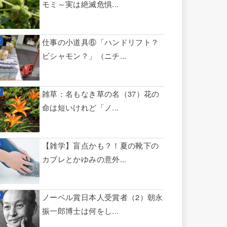
モミ～実は絶滅危惧...
仕事の小道具⑥「ハンドリフト？
ビシャモン？」（ニチ...
雑草：名もなき草の名（37）花の
命は短いけれど「ノ...
【雑学】盲点かも？！夏の靴下の
カブレとかゆみの意外...
ノーベル賞日本人受賞者（2）朝永
振一郎博士は何をし...