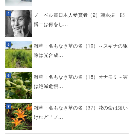
ノーベル賞日本人受賞者（2）朝永振一郎
博士は何をし...
雑草：名もなき草の名（10）～スギナの駆
除は光合成...
雑草：名もなき草の名（18）オナモミ～実
は絶滅危惧...
雑草：名もなき草の名（37）花の命は短い
けれど「ノ...