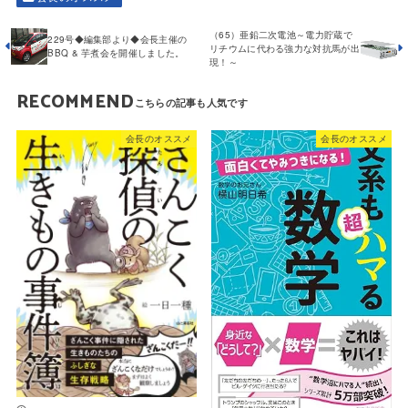
（65）亜鉛二次電池～電力貯蔵で
229号◆編集部より◆会長主催の
リチウムに代わる強力な対抗馬が出
BBQ & 芋煮会を開催しました。
現！～
RECOMMEND
会長のオススメ
会長のオススメ