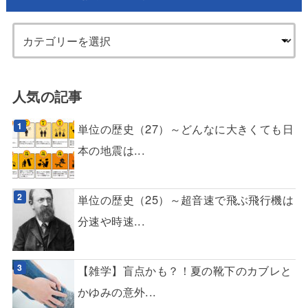
人気の記事
単位の歴史（27）～どんなに大きくても日
本の地震は...
単位の歴史（25）～超音速で飛ぶ飛行機は
分速や時速...
【雑学】盲点かも？！夏の靴下のカブレと
かゆみの意外...