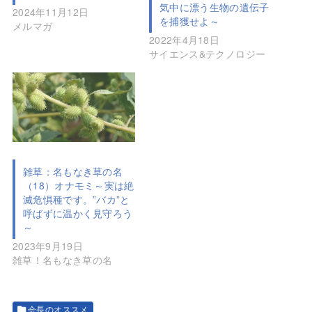
気中に漂う生物の遺伝子
2024年11月12日
を捕獲せよ～
メルマガ
2022年4月18日
サイエンス&テクノロジー
雑草：名もなき草の名
（18）オナモミ～実は絶
滅危惧種です。”バカ”と
呼ばずに温かく見守ろう
～
2023年9月19日
雑草！名もなき草の名
会長のオススメ