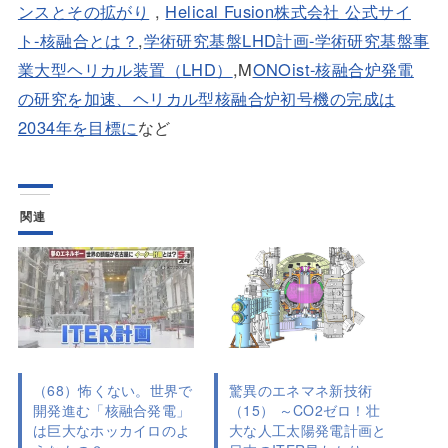
ンスとその拡がり
,
Helical Fusion株式会社 公式サイ
ト-核融合とは？
,
学術研究基盤LHD計画-学術研究基盤事
業大型ヘリカル装置（LHD）
,M
ONOist-核融合炉発電
の研究を加速、ヘリカル型核融合炉初号機の完成は
2034年を目標に
など
関連
（68）怖くない。世界で
驚異のエネマネ新技術
開発進む「核融合発電」
（15） ～CO2ゼロ！壮
は巨大なホッカイロのよ
大な人工太陽発電計画と