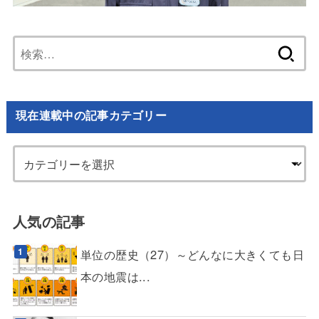
検
索:
現在連載中の記事カテゴリー
人気の記事
単位の歴史（27）～どんなに大きくても日
本の地震は...