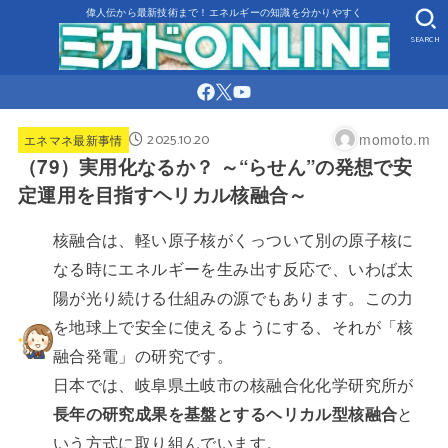
偉人伝から最新技術まで！エネルギーの知識を分かりやすく
SEARCH
2025.10.20
momoto.m
エネマネ最新事情
（79）実用化なるか？ ～“らせん”の発想で安
定運用を目指すヘリカル核融合～
核融合は、軽い原子核がくっついて別の原子核に
なる時にエネルギーを生み出す反応で、いわば太
陽が光り続ける仕組みの源でもあります。この力
を地球上で安全に使えるようにする、それが「核
融合発電」の研究です。
日本では、岐阜県土岐市の核融合化化学研究所が
長年の研究成果を基盤とするヘリカル型核融合
と
いう方式に取り組んでいます。