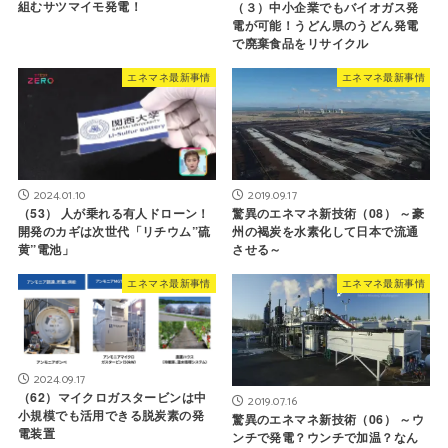
組むサツマイモ発電！
（３）中小企業でもバイオガス発
電が可能！うどん県のうどん発電
で廃棄食品をリサイクル
エネマネ最新事情
エネマネ最新事情
2024.01.10
2019.09.17
（53） 人が乗れる有人ドローン！
驚異のエネマネ新技術（08） ～豪
開発のカギは次世代「リチウム”硫
州の褐炭を水素化して日本で流通
黄”電池」
させる～
エネマネ最新事情
エネマネ最新事情
2024.09.17
（62）マイクロガスタービンは中
2019.07.16
小規模でも活用できる脱炭素の発
驚異のエネマネ新技術（06） ～ウ
電装置
ンチで発電？ウンチで加温？なん