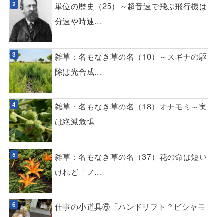
単位の歴史（25）～超音速で飛ぶ飛行機は
分速や時速...
雑草：名もなき草の名（10）～スギナの駆
除は光合成...
雑草：名もなき草の名（18）オナモミ～実
は絶滅危惧...
雑草：名もなき草の名（37）花の命は短い
けれど「ノ...
仕事の小道具⑥「ハンドリフト？ビシャモ