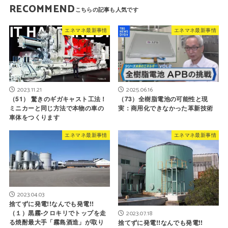
RECOMMEND
エネマネ最新事情
エネマネ最新事情
2023.11.21
2025.06.16
（51） 驚きのギガキャスト工法！
（73）全樹脂電池の可能性と現
ミニカーと同じ方法で本物の車の
実：商用化できなかった革新技術
車体をつくります
エネマネ最新事情
エネマネ最新事情
2023.04.03
捨てずに発電!!なんでも発電!!
（１）黒霧-クロキリでトップを走
2023.07.18
る焼酎最大手「霧島酒造」が取り
捨てずに発電!!なんでも発電!!