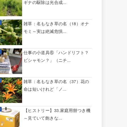
ギナの駆除は光合成...
雑草：名もなき草の名（18）オナ
モミ～実は絶滅危惧...
仕事の小道具⑥「ハンドリフト？
ビシャモン？」（ニチ...
雑草：名もなき草の名（37）花の
命は短いけれど「ノ...
【ヒストリー】33.家庭用餅つき機
～見ていて飽きな...