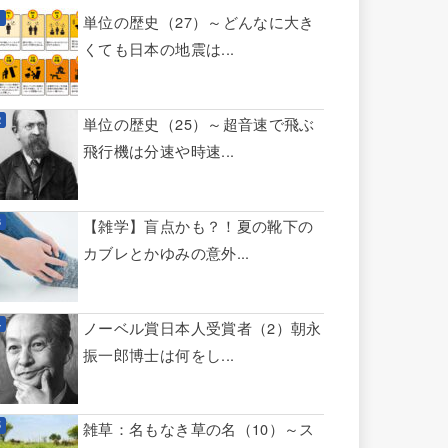
単位の歴史（27）～どんなに大き
くても日本の地震は...
単位の歴史（25）～超音速で飛ぶ
飛行機は分速や時速...
【雑学】盲点かも？！夏の靴下の
カブレとかゆみの意外...
ノーベル賞日本人受賞者（2）朝永
振一郎博士は何をし...
雑草：名もなき草の名（10）～ス