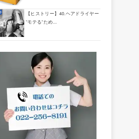
【ヒストリー】40.ヘアドライヤー
”モテる”ため...