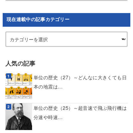
現在連載中の記事カテゴリー
人気の記事
単位の歴史（27）～どんなに大きくても日
本の地震は...
単位の歴史（25）～超音速で飛ぶ飛行機は
分速や時速...