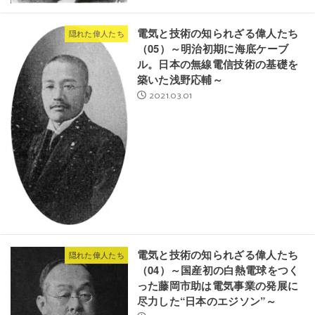
電気と技術の知られざる偉人たち
隠れた偉人たち
（05）～明治初期に海底ケーブ
ル。日本の無線電信技術の基礎を
築いた浅野応輔～
2021.03.01
電気と技術の知られざる偉人たち
隠れた偉人たち
（04）～国産初の白熱電球をつく
った藤岡市助は電気事業の発展に
尽力した“日本のエジソン”～