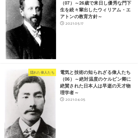
（07）～26歳で来日し優秀な門下
生を続々輩出したウィリアム・エ
アトンの教育方針～
2021.05.17
電気と技術の知られざる偉人たち
隠れた偉人たち
（06）～絶対温度のケルビン卿に
絶賛された日本人は早逝の天才物
理学者～
2021.04.05