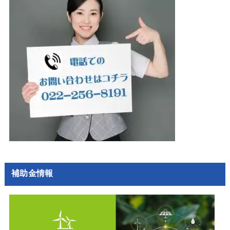
補助金情報