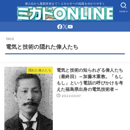
偉人伝から最新技術まで！エネルギーの知識を分かりやすく
SEARCH
電気と技術の隠れた偉人たち
電気と技術の知られざる偉人たち
隠れた偉人たち
（最終回）～加藤木重教。「もし
もし」という電話の呼びかけを考
えた福島県出身の電気技術者～
2022.03.07