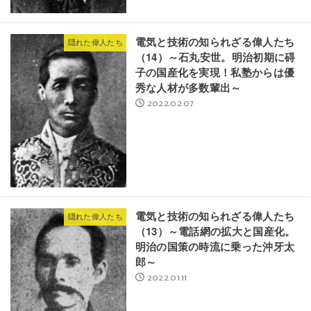
電気と技術の知られざる偉人たち
隠れた偉人たち
（14）～石丸安世。明治初期に碍
子の国産化を実現！私塾からは優
秀な人材が多数輩出～
2022.02.07
電気と技術の知られざる偉人たち
隠れた偉人たち
（13）～電話網の拡大と国産化。
明治の国策の時流に乗った沖牙太
郎～
2022.01.11