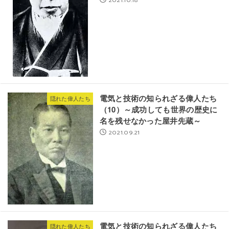
2021.10.18
電気と技術の知られざる偉人たち
隠れた偉人たち
（10）～成功しても世界の歴史に
名を残せなかった屋井先蔵～
2021.09.21
電気と技術の知られざる偉人たち
隠れた偉人たち